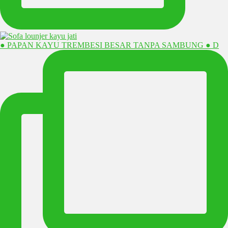
● PAPAN KAYU TREMBESI BESAR TANPA SAMBUNG ● D