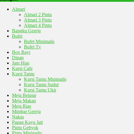
Almari
Almari 2 Pintu
Almari 3 Pintu
Almari 4 Pintu
Bangku Gereja
Bufet
Bufet Minimalis
Bufet Tv
Box Bayi
Dipan
Jam Hias
Kursi Cafe
Kursi Tamu
Kursi Tamu Minimalis
Kursi Tamu Sudut
Kursi Tamu Ukir
Meja Belajar
Meja Makan
Meja Rias
Mimbar Gereja
Nakas
Papan Kayu Jati
Pintu Gebyok
Pintu Minimalis