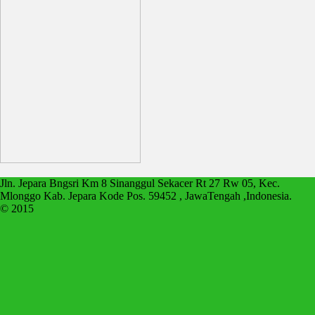
Jln. Jepara Bngsri Km 8 Sinanggul Sekacer Rt 27 Rw 05, Kec.
Mlonggo Kab. Jepara Kode Pos. 59452 , JawaTengah ,Indonesia.
© 2015