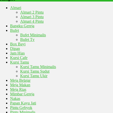
Almari
Almari 2 Pintu
Almari 3 Pintu
Almari 4 Pintu
Bangku Gereja
Bufet
Bufet Minimalis
Bufet Tv
Box Bayi
Dipan
Jam Hias
Kursi Cafe
Kursi Tamu
Kursi Tamu Minimalis
Kursi Tamu Sudut
Kursi Tamu Ukir
Meja Belajar
Meja Makan
Meja Rias
Mimbar Gereja
Nakas
Papan Kayu Jati
Pintu Gebyok
Pintu Minimalis