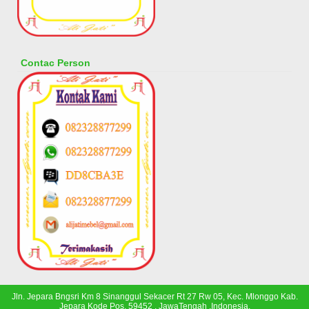
Contac Person
Jln. Jepara Bngsri Km 8 Sinanggul Sekacer Rt 27 Rw 05, Kec. Mlonggo Kab.
Jepara Kode Pos. 59452 , JawaTengah ,Indonesia.