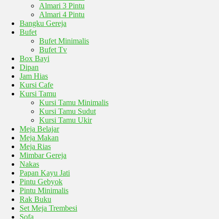
Almari 3 Pintu
Almari 4 Pintu
Bangku Gereja
Bufet
Bufet Minimalis
Bufet Tv
Box Bayi
Dipan
Jam Hias
Kursi Cafe
Kursi Tamu
Kursi Tamu Minimalis
Kursi Tamu Sudut
Kursi Tamu Ukir
Meja Belajar
Meja Makan
Meja Rias
Mimbar Gereja
Nakas
Papan Kayu Jati
Pintu Gebyok
Pintu Minimalis
Rak Buku
Set Meja Trembesi
Sofa