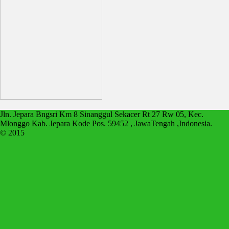
Jln. Jepara Bngsri Km 8 Sinanggul Sekacer Rt 27 Rw 05, Kec.
Mlonggo Kab. Jepara Kode Pos. 59452 , JawaTengah ,Indonesia.
© 2015