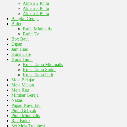
Almari 2 Pintu
Almari 3 Pintu
Almari 4 Pintu
Bangku Gereja
Bufet
Bufet Minimalis
Bufet Tv
Box Bayi
Dipan
Jam Hias
Kursi Cafe
Kursi Tamu
Kursi Tamu Minimalis
Kursi Tamu Sudut
Kursi Tamu Ukir
Meja Belajar
Meja Makan
Meja Rias
Mimbar Gereja
Nakas
Papan Kayu Jati
Pintu Gebyok
Pintu Minimalis
Rak Buku
Set Meja Trembesi