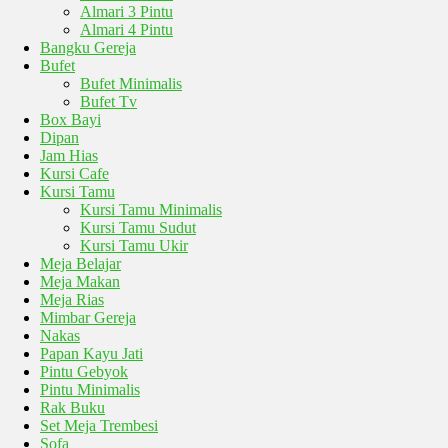
Almari 3 Pintu
Almari 4 Pintu
Bangku Gereja
Bufet
Bufet Minimalis
Bufet Tv
Box Bayi
Dipan
Jam Hias
Kursi Cafe
Kursi Tamu
Kursi Tamu Minimalis
Kursi Tamu Sudut
Kursi Tamu Ukir
Meja Belajar
Meja Makan
Meja Rias
Mimbar Gereja
Nakas
Papan Kayu Jati
Pintu Gebyok
Pintu Minimalis
Rak Buku
Set Meja Trembesi
Sofa