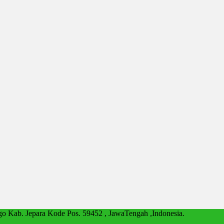
go Kab. Jepara Kode Pos. 59452 , JawaTengah ,Indonesia.