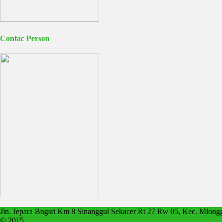
Contac Person
Jln. Jepara Bngsri Km 8 Sinanggul Sekacer Rt 27 Rw 05, Kec. Mlong
© 2015