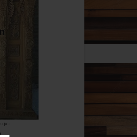
 jati
i