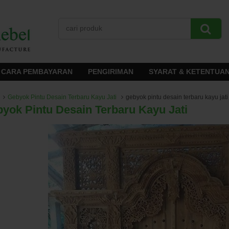
CARA PEMBAYARAN
PENGIRIMAN
SYARAT & KETENTUA
Gebyok Pintu Desain Terbaru Kayu Jati
gebyok pintu desain terbaru kayu jati
yok Pintu Desain Terbaru Kayu Jati