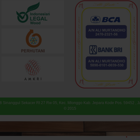
 8 Sinanggul Sekacer Rt 27 Rw 05, Kec. Mlonggo Kab. Jepara Kode Pos. 59452 , 
© 2015