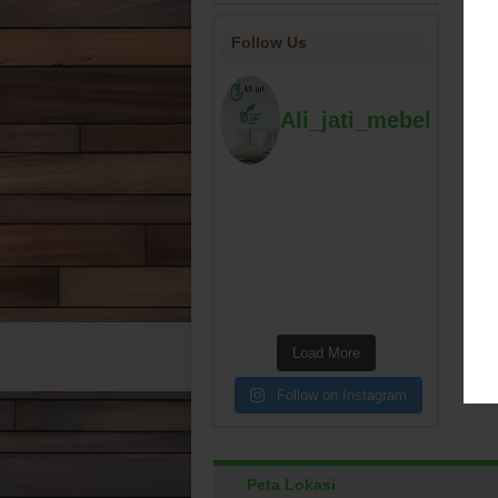
Follow Us
Ali_jati_mebel
Load More
Follow on Instagram
Peta Lokasi