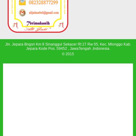
Jln. Jepara Bngsri Km 8 Sinanggul Sekacer Rt 27 Rw 05, Kec. Mlonggo Kab.
Jepara Kode Pos. 59452 , JawaTengah ,Indonesia.
© 2015