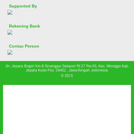
Supported By
Rekening Bank
Contac Person
Jln. Jepara Bngsri Km 8 Sinanggul Sekacer Rt 27 Rw 05, Kec. Mlonggo Kab.
Jepara Kode Pos. 59452 , JawaTengah ,Indonesia.
© 2015