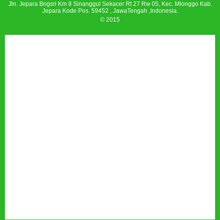
Jln. Jepara Bngsri Km 8 Sinanggul Sekacer Rt 27 Rw 05, Kec. Mlonggo Kab.
Jepara Kode Pos. 59452 , JawaTengah ,Indonesia.
© 2015