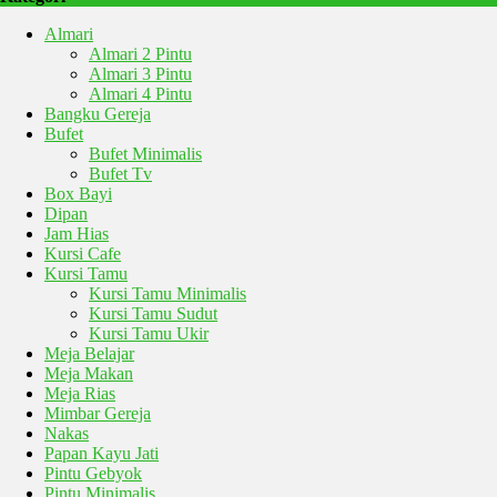
Almari
Almari 2 Pintu
Almari 3 Pintu
Almari 4 Pintu
Bangku Gereja
Bufet
Bufet Minimalis
Bufet Tv
Box Bayi
Dipan
Jam Hias
Kursi Cafe
Kursi Tamu
Kursi Tamu Minimalis
Kursi Tamu Sudut
Kursi Tamu Ukir
Meja Belajar
Meja Makan
Meja Rias
Mimbar Gereja
Nakas
Papan Kayu Jati
Pintu Gebyok
Pintu Minimalis