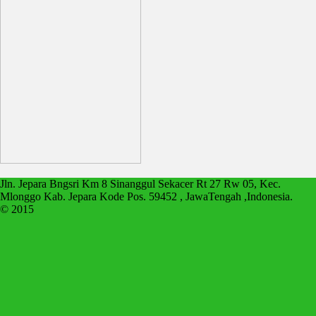
Jln. Jepara Bngsri Km 8 Sinanggul Sekacer Rt 27 Rw 05, Kec.
Mlonggo Kab. Jepara Kode Pos. 59452 , JawaTengah ,Indonesia.
© 2015