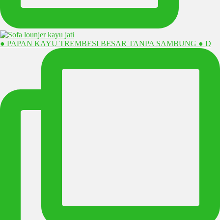
● PAPAN KAYU TREMBESI BESAR TANPA SAMBUNG ● D