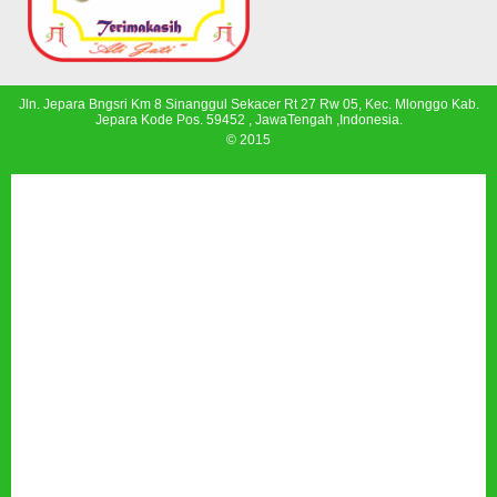
Jln. Jepara Bngsri Km 8 Sinanggul Sekacer Rt 27 Rw 05, Kec. Mlonggo Kab.
Jepara Kode Pos. 59452 , JawaTengah ,Indonesia.
© 2015