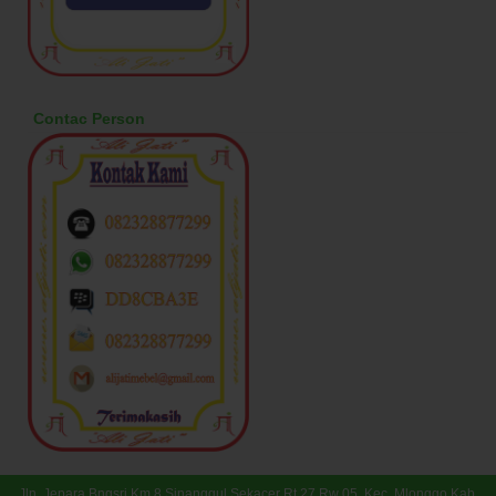
Contac Person
Jln. Jepara Bngsri Km 8 Sinanggul Sekacer Rt 27 Rw 05, Kec. Mlonggo Kab.