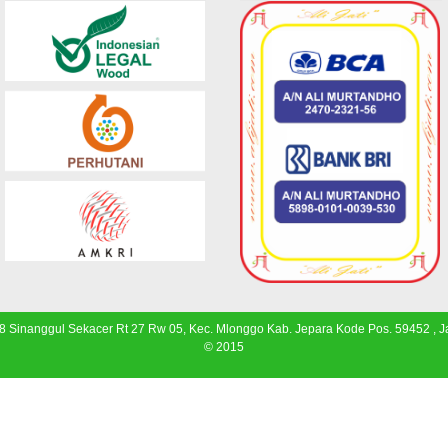
 8 Sinanggul Sekacer Rt 27 Rw 05, Kec. Mlonggo Kab. Jepara Kode Pos. 59452 , 
© 2015