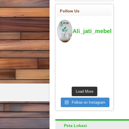
Follow Us
Ali_jati_mebel
Load More
Follow on Instagram
Peta Lokasi