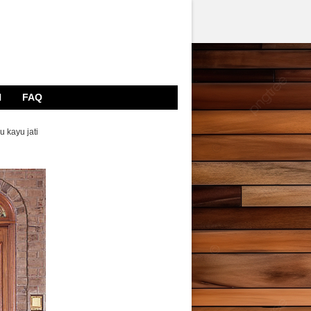
N
FAQ
 kayu jati