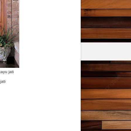
yu jati
ati