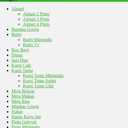
Almari
Almari 2 Pintu
Almari 3 Pintu
Almari 4 Pintu
Bangku Gereja
Bufet
Bufet Minimalis
Bufet Tv
Box Bayi
Dipan
Jam Hias
Kursi Cafe
Kursi Tamu
Kursi Tamu Minimalis
Kursi Tamu Sudut
Kursi Tamu Ukir
Meja Belajar
Meja Makan
Meja Rias
Mimbar Gereja
Nakas
Papan Kayu Jati
Pintu Gebyok
Pintu Minimalis