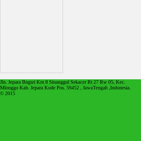
Jln. Jepara Bngsri Km 8 Sinanggul Sekacer Rt 27 Rw 05, Kec.
Mlonggo Kab. Jepara Kode Pos. 59452 , JawaTengah ,Indonesia.
© 2015