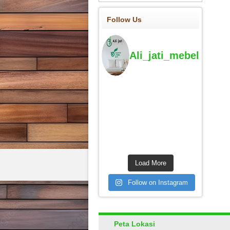
Follow Us
Ali_jati_mebel
Load More
Follow on Instagram
Peta Lokasi