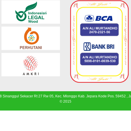
 8 Sinanggul Sekacer Rt 27 Rw 05, Kec. Mlonggo Kab. Jepara Kode Pos. 59452 , 
© 2015