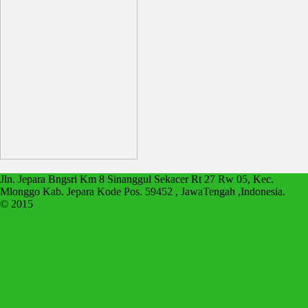
Jln. Jepara Bngsri Km 8 Sinanggul Sekacer Rt 27 Rw 05, Kec.
Mlonggo Kab. Jepara Kode Pos. 59452 , JawaTengah ,Indonesia.
© 2015