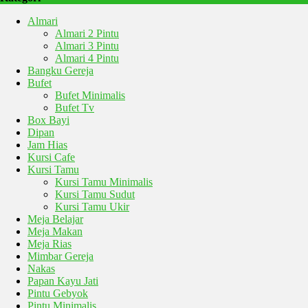
Almari
Almari 2 Pintu
Almari 3 Pintu
Almari 4 Pintu
Bangku Gereja
Bufet
Bufet Minimalis
Bufet Tv
Box Bayi
Dipan
Jam Hias
Kursi Cafe
Kursi Tamu
Kursi Tamu Minimalis
Kursi Tamu Sudut
Kursi Tamu Ukir
Meja Belajar
Meja Makan
Meja Rias
Mimbar Gereja
Nakas
Papan Kayu Jati
Pintu Gebyok
Pintu Minimalis