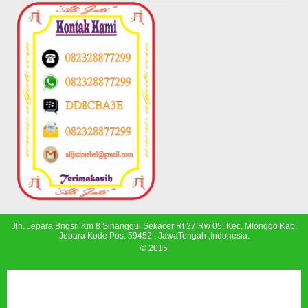
Jln. Jepara Bngsri Km 8 Sinanggul Sekacer Rt 27 Rw 05, Kec. Mlonggo Kab.
Jepara Kode Pos. 59452 , JawaTengah ,Indonesia.
© 2015