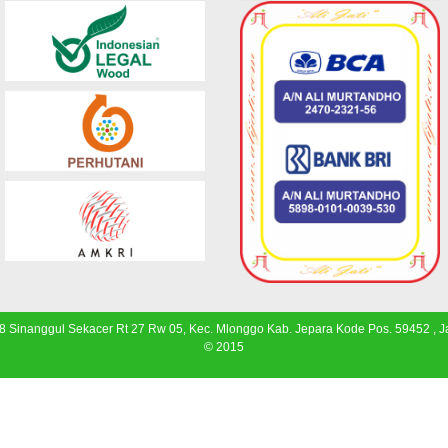
 8 Sinanggul Sekacer Rt 27 Rw 05, Kec. Mlonggo Kab. Jepara Kode Pos. 59452 , 
© 2015