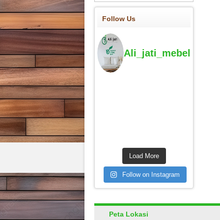
Follow Us
Ali_jati_mebel
Load More
Follow on Instagram
Peta Lokasi