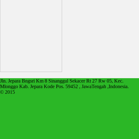
Jln. Jepara Bngsri Km 8 Sinanggul Sekacer Rt 27 Rw 05, Kec.
Mlonggo Kab. Jepara Kode Pos. 59452 , JawaTengah ,Indonesia.
© 2015