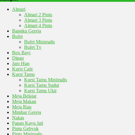
Almari
Almari 2 Pintu
Almari 3 Pintu
Almari 4 Pintu
Bangku Gereja
Bufet
Bufet Minimalis
Bufet Tv
Box Bayi
Dipan
Jam Hias
Kursi Cafe
Kursi Tamu
Kursi Tamu Minimalis
Kursi Tamu Sudut
Kursi Tamu Ukir
Meja Belajar
Meja Makan
Meja Rias
Mimbar Gereja
Nakas
Papan Kayu Jati
Pintu Gebyok
Pintu Minimalis