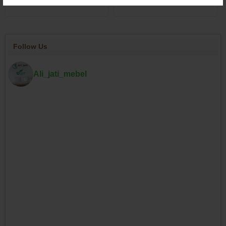
Follow Us
Ali_jati_mebel