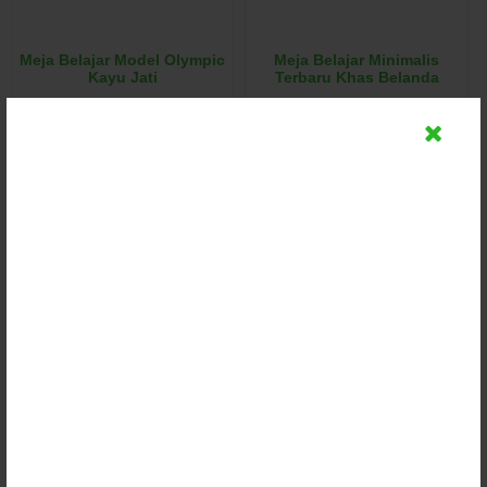
Meja Belajar Model Olympic
Meja Belajar Minimalis
Kayu Jati
Terbaru Khas Belanda
Rp (Hubungi CS)
Rp (Hubungi CS)
Detail
Detail
Chat
Chat
Meja Belajar Minimalis
Meja Belajar Minimalis
Terbaru Jati Klasik
Terbaru Desain Jati
Rp (Hubungi CS)
Rp (Hubungi CS)
Detail
Detail
Chat
Chat