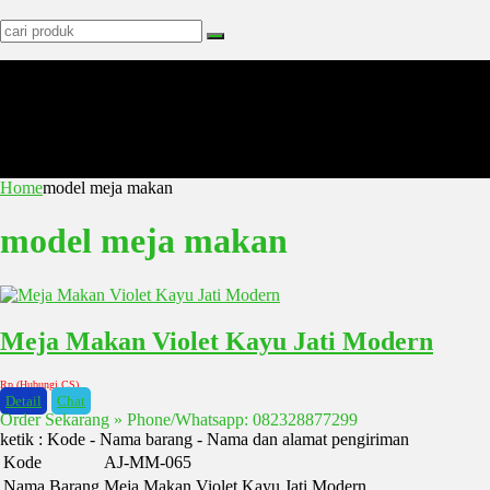
Home
model meja makan
model meja makan
Meja Makan Violet Kayu Jati Modern
Rp (Hubungi CS)
Detail
Chat
Order Sekarang » Phone/Whatsapp: 082328877299
ketik : Kode - Nama barang - Nama dan alamat pengiriman
Kode
AJ-MM-065
Nama Barang
Meja Makan Violet Kayu Jati Modern