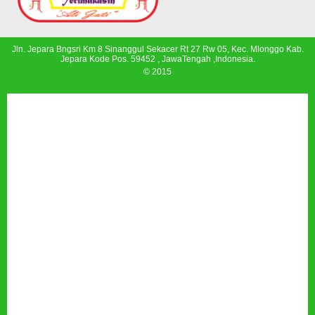
Jln. Jepara Bngsri Km 8 Sinanggul Sekacer Rt 27 Rw 05, Kec. Mlonggo Kab.
Jepara Kode Pos. 59452 , JawaTengah ,Indonesia.
© 2015