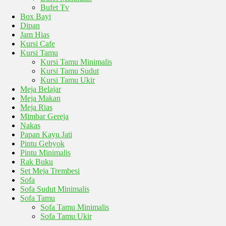
Bufet Tv
Box Bayi
Dipan
Jam Hias
Kursi Cafe
Kursi Tamu
Kursi Tamu Minimalis
Kursi Tamu Sudut
Kursi Tamu Ukir
Meja Belajar
Meja Makan
Meja Rias
Mimbar Gereja
Nakas
Papan Kayu Jati
Pintu Gebyok
Pintu Minimalis
Rak Buku
Set Meja Trembesi
Sofa
Sofa Sudut Minimalis
Sofa Tamu
Sofa Tamu Minimalis
Sofa Tamu Ukir