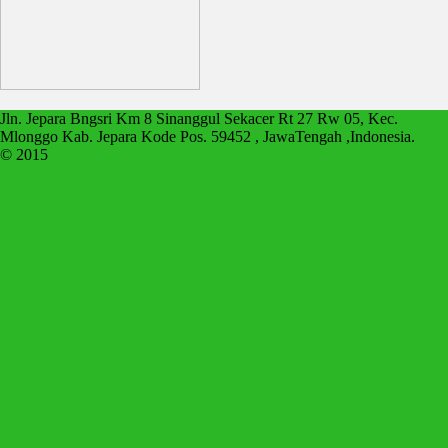
Jln. Jepara Bngsri Km 8 Sinanggul Sekacer Rt 27 Rw 05, Kec.
Mlonggo Kab. Jepara Kode Pos. 59452 , JawaTengah ,Indonesia.
© 2015