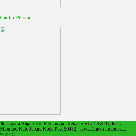
Contac Person
Jln. Jepara Bngsri Km 8 Sinanggul Sekacer Rt 27 Rw 05, Kec.
Mlonggo Kab. Jepara Kode Pos. 59452 , JawaTengah ,Indonesia.
© 2015