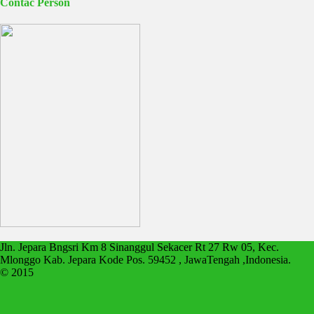
Contac Person
Jln. Jepara Bngsri Km 8 Sinanggul Sekacer Rt 27 Rw 05, Kec.
Mlonggo Kab. Jepara Kode Pos. 59452 , JawaTengah ,Indonesia.
© 2015