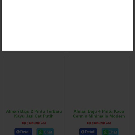
Almari Kaca 2 Pintu
Almari 3 Pintu Warna Duco
Minimalis Motif Ukir Klasik
Putih Minimalis Terbaru
Rp (Hubungi CS)
Rp (Hubungi CS)
Detail
Detail
Chat
Chat
Almari Baju 2 Pintu Terbaru
Almari Baju 4 Pintu Kaca
Kayu Jati Cat Putih
Cermin Minimalis Modern
Rp (Hubungi CS)
Rp (Hubungi CS)
Detail
Detail
Chat
Chat