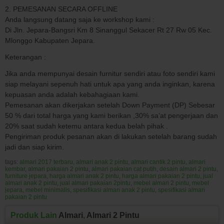
2. PEMESANAN SECARA OFFLINE
Anda langsung datang saja ke workshop kami :
Di Jln. Jepara-Bangsri Km 8 Sinanggul Sekacer Rt 27 Rw 05 Kec.
Mlonggo Kabupaten Jepara.
Keterangan :
Jika anda mempunyai desain furnitur sendiri atau foto sendiri kami
siap melayani sepenuh hati untuk apa yang anda inginkan, karena
kepuasan anda adalah kebahagiaan kami.
Pemesanan akan dikerjakan setelah Down Payment (DP) Sebesar
50 % dari total harga yang kami berikan ,30% sa’at pengerjaan dan
20% saat sudah ketemu antara kedua belah pihak .
Pengiriman produk pesanan akan di lakukan setelah barang sudah
jadi dan siap kirim.
tags:
almari 2017 terbaru
,
almari anak 2 pintu
,
almari cantik 2 pintu
,
almari
kembar
,
almari pakaian 2 pintu
,
almari pakaian cat putih
,
desain almari 2 pintu
,
furniture jepara
,
harga almari anak 2 pintu
,
harga almari pakaian 2 pintu
,
jual
almari anak 2 pintu
,
jual almari pakaian 2pintu
,
mebel almari 2 pintu
,
mebel
jepara
,
mebel minimalis
,
spesifikasi almari anak 2 pintu
,
spesifikasi almari
pakaian 2 pintu
Produk Lain
Almari
,
Almari 2 Pintu