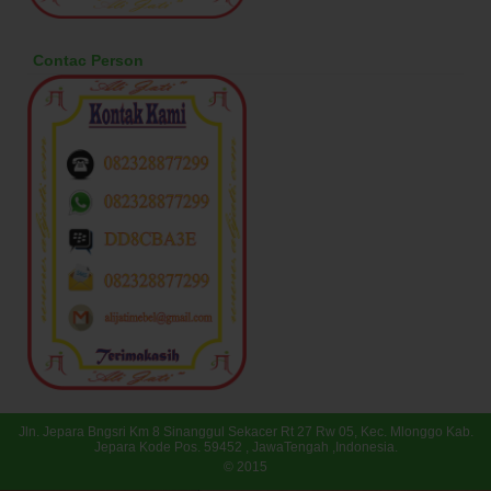
Contac Person
Jln. Jepara Bngsri Km 8 Sinanggul Sekacer Rt 27 Rw 05, Kec. Mlonggo Kab.
Jepara Kode Pos. 59452 , JawaTengah ,Indonesia.
© 2015