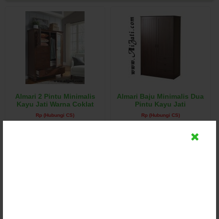
Almari 2 Pintu Minimalis
Almari Baju Minimalis Dua
Kayu Jati Warna Coklat
Pintu Kayu Jati
Rp (Hubungi CS)
Rp (Hubungi CS)
Detail
Detail
Chat
Chat