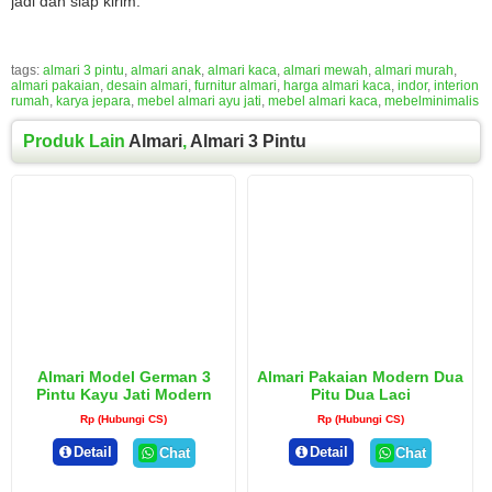
jadi dan siap kirim.
tags:
almari 3 pintu
,
almari anak
,
almari kaca
,
almari mewah
,
almari murah
,
almari pakaian
,
desain almari
,
furnitur almari
,
harga almari kaca
,
indor
,
interion
rumah
,
karya jepara
,
mebel almari ayu jati
,
mebel almari kaca
,
mebelminimalis
Produk Lain
Almari
,
Almari 3 Pintu
Almari Model German 3
Almari Pakaian Modern Dua
Pintu Kayu Jati Modern
Pitu Dua Laci
Rp (Hubungi CS)
Rp (Hubungi CS)
Detail
Detail
Chat
Chat