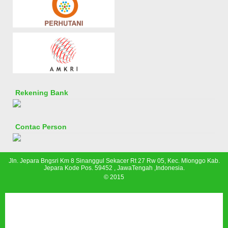
Rekening Bank
Contac Person
Jln. Jepara Bngsri Km 8 Sinanggul Sekacer Rt 27 Rw 05, Kec. Mlonggo Kab.
Jepara Kode Pos. 59452 , JawaTengah ,Indonesia.
© 2015