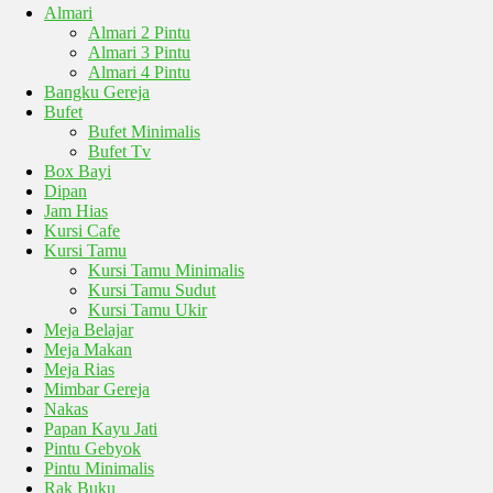
Almari
Almari 2 Pintu
Almari 3 Pintu
Almari 4 Pintu
Bangku Gereja
Bufet
Bufet Minimalis
Bufet Tv
Box Bayi
Dipan
Jam Hias
Kursi Cafe
Kursi Tamu
Kursi Tamu Minimalis
Kursi Tamu Sudut
Kursi Tamu Ukir
Meja Belajar
Meja Makan
Meja Rias
Mimbar Gereja
Nakas
Papan Kayu Jati
Pintu Gebyok
Pintu Minimalis
Rak Buku