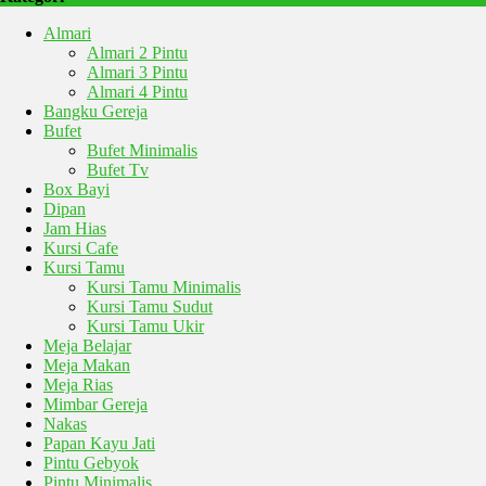
Almari
Almari 2 Pintu
Almari 3 Pintu
Almari 4 Pintu
Bangku Gereja
Bufet
Bufet Minimalis
Bufet Tv
Box Bayi
Dipan
Jam Hias
Kursi Cafe
Kursi Tamu
Kursi Tamu Minimalis
Kursi Tamu Sudut
Kursi Tamu Ukir
Meja Belajar
Meja Makan
Meja Rias
Mimbar Gereja
Nakas
Papan Kayu Jati
Pintu Gebyok
Pintu Minimalis