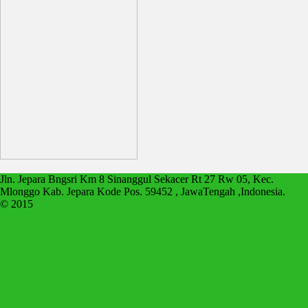
Jln. Jepara Bngsri Km 8 Sinanggul Sekacer Rt 27 Rw 05, Kec.
Mlonggo Kab. Jepara Kode Pos. 59452 , JawaTengah ,Indonesia.
© 2015