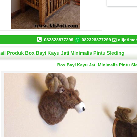
082328877299
082328877299
alijatim
ail Produk Box Bayi Kayu Jati Minimalis Pintu Sleding
Box Bayi Kayu Jati Minimalis Pintu Sl