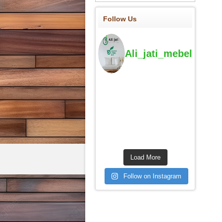
Follow Us
Ali_jati_mebel
Load More
Follow on Instagram