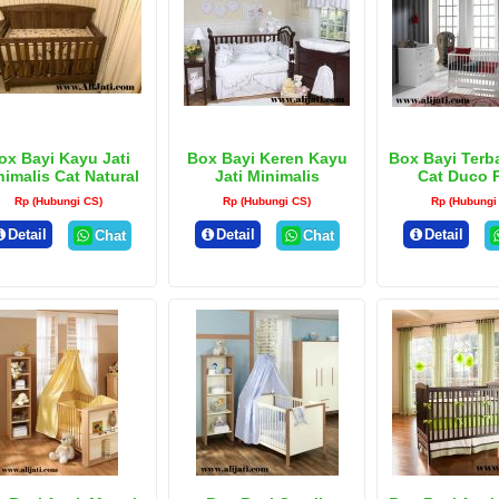
ox Bayi Kayu Jati
Box Bayi Keren Kayu
Box Bayi Terba
nimalis Cat Natural
Jati Minimalis
Cat Duco 
Rp (Hubungi CS)
Rp (Hubungi CS)
Rp (Hubungi
Detail
Detail
Detail
Chat
Chat