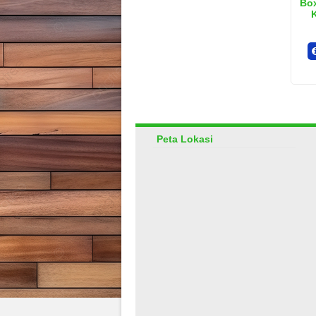
Bo
K
Peta Lokasi