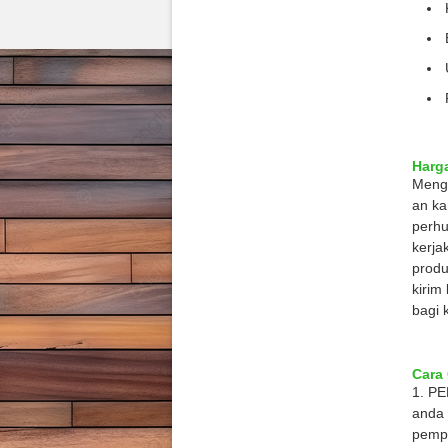
Harga
Menge
an ka
perhu
kerja
produ
kirim
bagi 
Cara 
1. P
anda 
pempr