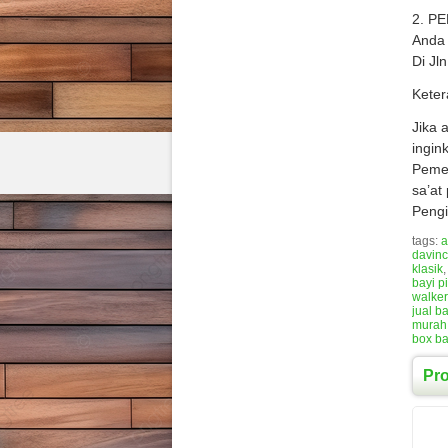
2. P
Anda 
Di Jl
Keter
Jika 
ingin
Pemes
sa’at
Pengi
tags:
a
davinc
klasik
bayi p
walker
jual b
murah
box ba
Pr