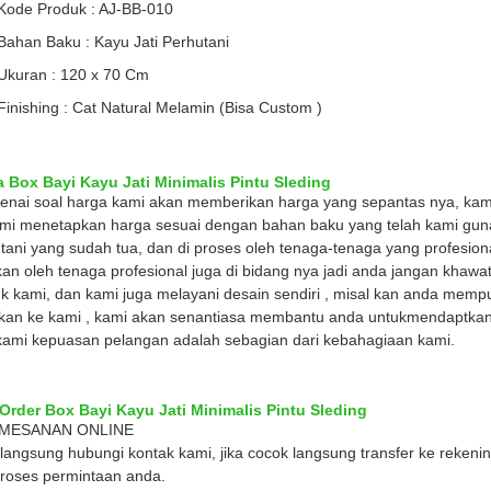
Kode Produk : AJ-BB-010
Bahan Baku : Kayu Jati Perhutani
Ukuran : 120 x 70 Cm
Finishing : Cat Natural Melamin (Bisa Custom )
 Box Bayi Kayu Jati Minimalis Pintu Sleding
nai soal harga kami akan memberikan harga yang sepantas nya, kami
mi menetapkan harga sesuai dengan bahan baku yang telah kami gun
tani yang sudah tua, dan di proses oleh tenaga-tenaga yang profesional 
kan oleh tenaga profesional juga di bidang nya jadi anda jangan khawa
k kami, dan kami juga melayani desain sendiri , misal kan anda mempu
 kan ke kami , kami akan senantiasa membantu anda untukmendaptkan
kami kepuasan pelangan adalah sebagian dari kebahagiaan kami.
Order Box Bayi Kayu Jati Minimalis Pintu Sleding
EMESANAN ONLINE
langsung hubungi kontak kami, jika cocok langsung transfer ke reken
oses permintaan anda.