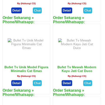
Rp (Hubungi CS)
Rp (Hubungi CS)
Detail
Chat
Detail
Chat
Order Sekarang »
Order Sekarang »
Phone/Whatsapp:
Phone/Whatsapp:
082328877299
082328877299
ketik : Kode - Nama barang -
ketik : Kode - Nama barang -
Nama dan alamat pengiriman
Nama dan alamat pengiriman
Kode
AJ-BK-006
Kode
AJ-BB-006
Bufet Tv Kecil
Bufet Buku Model
Nama
Nama
Minimalis Model
Minimalis Kayu Jati
Barang
Barang
Klasik Terbaru
Cat Putih
Harga
Rp (Hubungi CS)
Harga
Rp (Hubungi CS)
Bufet Tv Unik Model Figura
Bufet Tv Mewah Modern
Minimalis Cat Emas
Kayu Jati Cat Duco
Rp (Hubungi CS)
Rp (Hubungi CS)
Detail
Chat
Detail
Chat
Order Sekarang »
Order Sekarang »
Phone/Whatsapp:
Phone/Whatsapp:
082328877299
082328877299
ketik : Kode - Nama barang -
ketik : Kode - Nama barang -