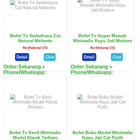
Bufet Tv Sederhana Cat
Bufet Tv Super Mewah
Natural Melamin
Minimalis Kayu Jati Modern
Rp (Hubungi CS)
Rp (Hubungi CS)
Detail
Chat
Detail
Chat
Order Sekarang »
Order Sekarang »
Phone/Whatsapp:
Phone/Whatsapp:
082328877299
082328877299
ketik : Kode - Nama barang -
ketik : Kode - Nama barang -
Nama dan alamat pengiriman
Nama dan alamat pengiriman
Kode
AJ-BT-30
Kode
AJ-BT-33
Bufet Tv
Bufet Tv Super
Nama
Nama
Sederhana Cat
Mewah Minimalis
Barang
Barang
Natural Melamin
Kayu Jati Modern
Harga
Rp (Hubungi CS)
Harga
Rp (Hubungi CS)
Bufet Tv Kecil Minimalis
Bufet Buku Model Minimalis
Model Klasik Terbaru
Kayu Jati Cat Putih