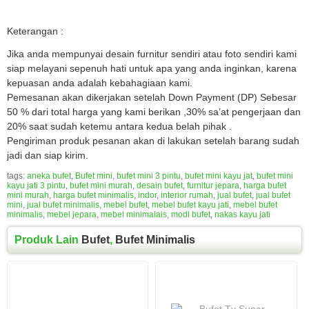
Keterangan :
Jika anda mempunyai desain furnitur sendiri atau foto sendiri kami
siap melayani sepenuh hati untuk apa yang anda inginkan, karena
kepuasan anda adalah kebahagiaan kami.
Pemesanan akan dikerjakan setelah Down Payment (DP) Sebesar
50 % dari total harga yang kami berikan ,30% sa’at pengerjaan dan
20% saat sudah ketemu antara kedua belah pihak .
Pengiriman produk pesanan akan di lakukan setelah barang sudah
jadi dan siap kirim.
tags:
aneka bufet
,
Bufet mini
,
bufet mini 3 pintu
,
bufet mini kayu jat
,
bufet mini
kayu jati 3 pintu
,
bufet mini murah
,
desain bufet
,
furnitur jepara
,
harga bufet
mini murah
,
harga bufet minimalis
,
indor
,
interior rumah
,
jual bufet
,
jual bufet
mini
,
jual bufet minimalis
,
mebel bufet
,
mebel bufet kayu jati
,
mebel bufet
minimalis
,
mebel jepara
,
mebel minimalais
,
modl bufet
,
nakas kayu jati
Produk Lain
Bufet
,
Bufet Minimalis