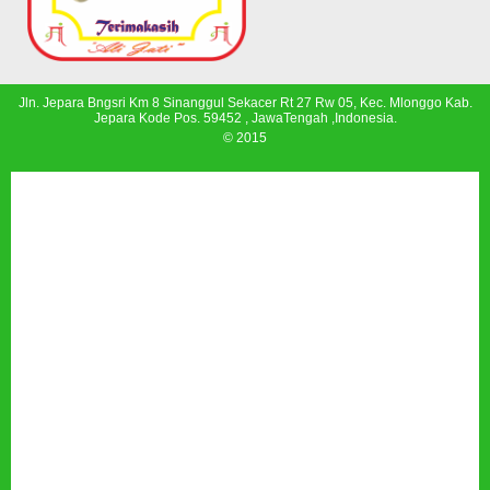
Jln. Jepara Bngsri Km 8 Sinanggul Sekacer Rt 27 Rw 05, Kec. Mlonggo Kab.
Jepara Kode Pos. 59452 , JawaTengah ,Indonesia.
© 2015