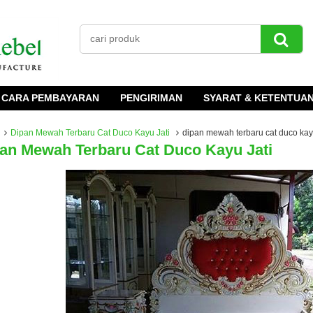
CARA PEMBAYARAN
PENGIRIMAN
SYARAT & KETENTUA
Dipan Mewah Terbaru Cat Duco Kayu Jati
dipan mewah terbaru cat duco kayu
an Mewah Terbaru Cat Duco Kayu Jati