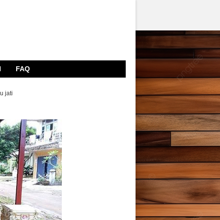
N
FAQ
 jati