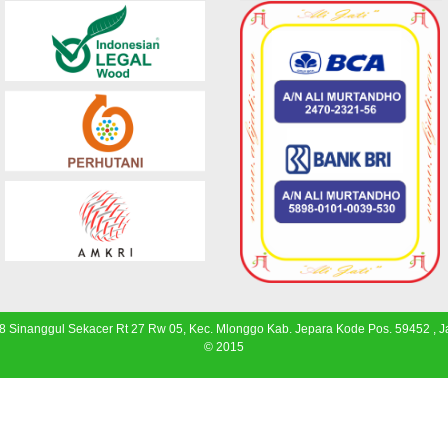
 8 Sinanggul Sekacer Rt 27 Rw 05, Kec. Mlonggo Kab. Jepara Kode Pos. 59452 , 
© 2015