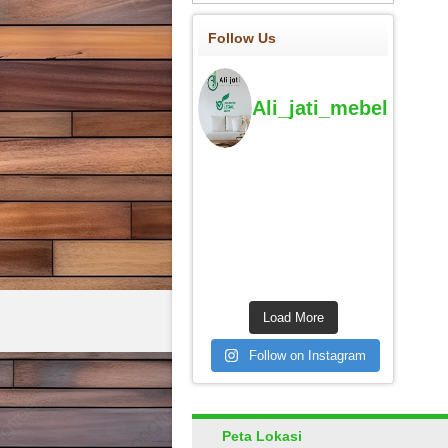
Follow Us
Ali_jati_mebel
Load More
Follow on Instagram
Peta Lokasi