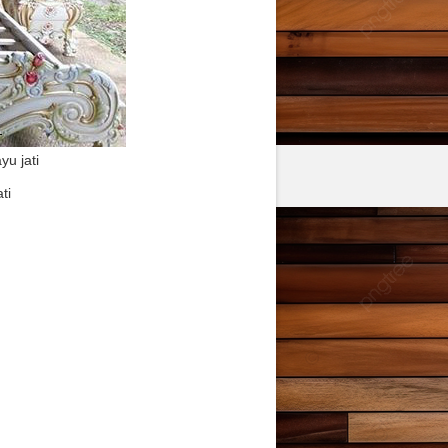
u jati
ti