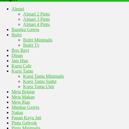
Almari
Almari 2 Pintu
Almari 3 Pintu
Almari 4 Pintu
Bangku Gereja
Bufet
Bufet Minimalis
Bufet Tv
Box Bayi
Dipan
Jam Hias
Kursi Cafe
Kursi Tamu
Kursi Tamu Minimalis
Kursi Tamu Sudut
Kursi Tamu Ukir
Meja Belajar
Meja Makan
Meja Rias
Mimbar Gereja
Nakas
Papan Kayu Jati
Pintu Gebyok
Pintu Minimalis