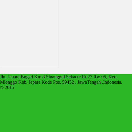
Jln. Jepara Bngsri Km 8 Sinanggul Sekacer Rt 27 Rw 05, Kec.
Mlonggo Kab. Jepara Kode Pos. 59452 , JawaTengah ,Indonesia.
© 2015