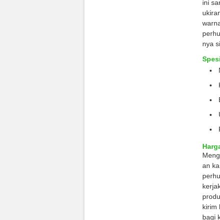
ini s
ukira
warna
perhu
nya s
Spesi
Harg
Menge
an ka
perhu
kerja
produ
kirim
bagi 