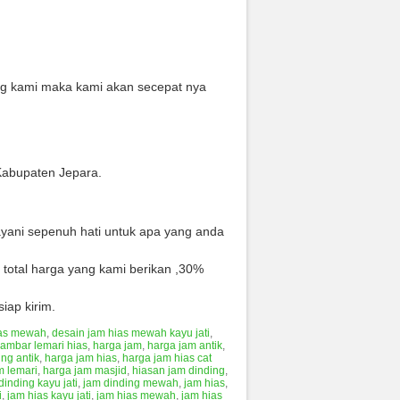
ing kami maka kami akan secepat nya
Kabupaten Jepara.
layani sepenuh hati untuk apa yang anda
total harga yang kami berikan ,30%
iap kirim.
ias mewah
,
desain jam hias mewah kayu jati
,
ambar lemari hias
,
harga jam
,
harga jam antik
,
ng antik
,
harga jam hias
,
harga jam hias cat
m lemari
,
harga jam masjid
,
hiasan jam dinding
,
dinding kayu jati
,
jam dinding mewah
,
jam hias
,
i
,
jam hias kayu jati
,
jam hias mewah
,
jam hias