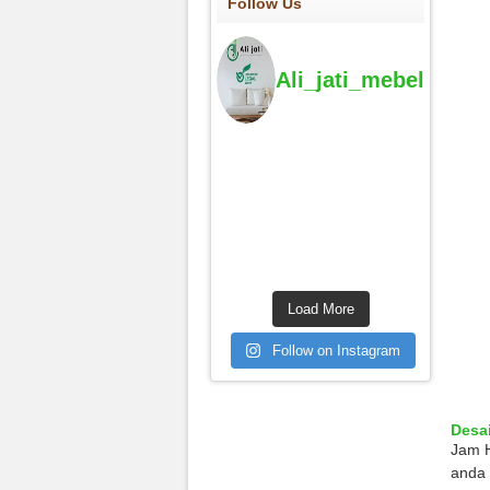
Follow Us
Ali_jati_mebel
Load More
Follow on Instagram
Desa
Jam H
anda 