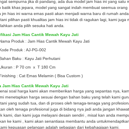
angat sempurna jika di pandang, ada dua model jam hias ini yang satu m
n batik khas jepara, model yang sangat indah membuat seemua orang ingi
 jm hias ini warna emas pasti akan menjadi warna baru di rumah anda
tani pilihan pasti khualitas jam hias ini tidak di ragukan lagi, kami ju
ilahkan anda pilih sesuka hati anda.
fikasi Jam Hias Cantik Mewah Kayu Jati
Nama Produk : Jam Hias Cantik Mewah Kayu Jati
Kode Produk : AJ-PG-002
Bahan Baku : Kayu Jati Perhutani
Ukuran : P 70 cm x T 180 Cm
Finishing : Cat Emas Melamin ( Bisa Custom )
a Jam Hias Cantik Mewah Kayu Jati
nai soal harga kami akan memberikan harga yang sepantas nya, kami
mi menetapkan harga sesuai dengan bahan baku yang telah kami gun
tani yang sudah tua, dan di proses oleh tenaga-tenaga yang profesional 
kan oleh tenaga profesional juga di bidang nya jadi anda jangan khawa
k kami, dan kami juga melayani desain sendiri , misal kan anda mempu
 kan ke kami , kami akan senantiasa membantu anda untukmendaptkan
kami kepuasan pelangan adalah sebagian dari kebahagiaan kami.