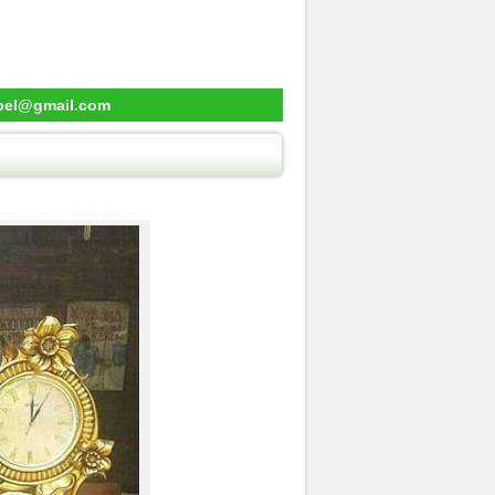
ebel@gmail.com
i