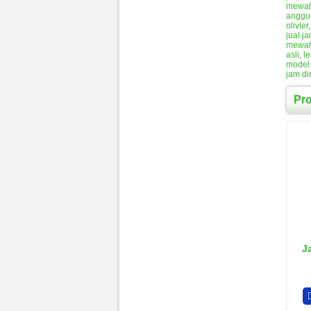
mewah 
anggu
olivier
jual j
mewa
asli
,
le
model 
jam di
Pr
J