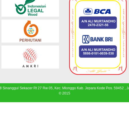
 8 Sinanggul Sekacer Rt 27 Rw 05, Kec. Mlonggo Kab. Jepara Kode Pos. 59452 , 
© 2015