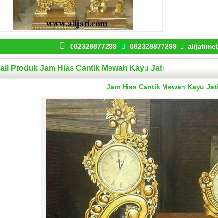
082328877299
082328877299
alijatim
ail Produk Jam Hias Cantik Mewah Kayu Jati
Jam Hias Cantik Mewah Kayu Jat