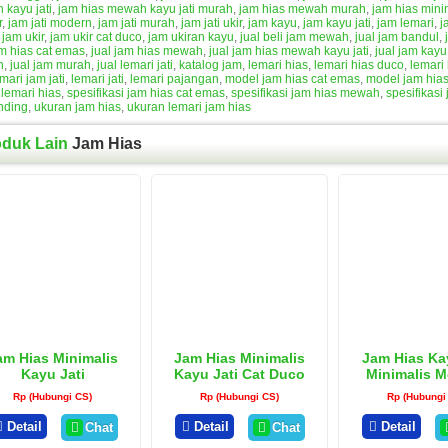
kayu jati
,
jam hias mewah kayu jati murah
,
jam hias mewah murah
,
jam hias mini
r
,
jam jati modern
,
jam jati murah
,
jam jati ukir
,
jam kayu
,
jam kayu jati
,
jam lemari
,
j
,
jam ukir
,
jam ukir cat duco
,
jam ukiran kayu
,
jual beli jam mewah
,
jual jam bandul
,
am hias cat emas
,
jual jam hias mewah
,
jual jam hias mewah kayu jati
,
jual jam kayu
h
,
jual jam murah
,
jual lemari jati
,
katalog jam
,
lemari hias
,
lemari hias duco
,
lemari 
mari jam jati
,
lemari jati
,
lemari pajangan
,
model jam hias cat emas
,
model jam hia
lemari hias
,
spesifikasi jam hias cat emas
,
spesifikasi jam hias mewah
,
spesifikasi
nding
,
ukuran jam hias
,
ukuran lemari jam hias
oduk Lain
Jam Hias
am Hias Minimalis
Jam Hias Minimalis
Jam Hias Ka
Kayu Jati
Kayu Jati Cat Duco
Minimalis 
Putih
Rp (Hubungi CS)
Rp (Hubungi CS)
Rp (Hubungi
Detail
Detail
Detail
Chat
Chat