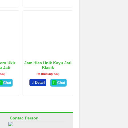
ern Ukir
Jam Hias Unik Kayu Jati
 Jati
Klasik
 CS)
Rp (Hubungi CS)
Detail
Chat
Chat
Contac Person