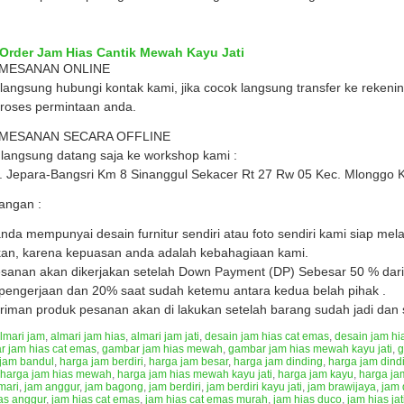
 Order Jam Hias Cantik Mewah Kayu Jati
EMESANAN ONLINE
langsung hubungi kontak kami, jika cocok langsung transfer ke reken
oses permintaan anda.
EMESANAN SECARA OFFLINE
langsung datang saja ke workshop kami :
n. Jepara-Bangsri Km 8 Sinanggul Sekacer Rt 27 Rw 05 Kec. Mlonggo 
angan :
anda mempunyai desain furnitur sendiri atau foto sendiri kami siap me
kan, karena kepuasan anda adalah kebahagiaan kami.
anan akan dikerjakan setelah Down Payment (DP) Sebesar 50 % dari 
 pengerjaan dan 20% saat sudah ketemu antara kedua belah pihak .
riman produk pesanan akan di lakukan setelah barang sudah jadi dan s
lmari jam
,
almari jam hias
,
almari jam jati
,
desain jam hias cat emas
,
desain jam h
 jam hias cat emas
,
gambar jam hias mewah
,
gambar jam hias mewah kayu jati
,
g
jam bandul
,
harga jam berdiri
,
harga jam besar
,
harga jam dinding
,
harga jam dindi
harga jam hias mewah
,
harga jam hias mewah kayu jati
,
harga jam kayu
,
harga ja
mari
,
jam anggur
,
jam bagong
,
jam berdiri
,
jam berdiri kayu jati
,
jam brawijaya
,
jam 
as anggur
,
jam hias cat emas
,
jam hias cat emas murah
,
jam hias duco
,
jam hias jat