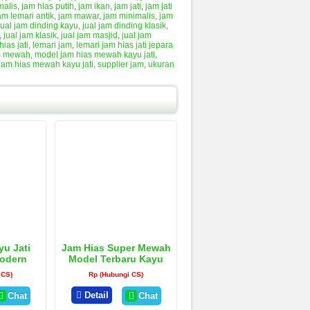
malis
,
jam hias putih
,
jam ikan
,
jam jati
,
jam jati
am lemari antik
,
jam mawar
,
jam minimalis
,
jam
jual jam dinding kayu
,
jual jam dinding klasik
,
,
jual jam klasik
,
jual jam masjid
,
jual jam
hias jati
,
lemari jam
,
lemari jam hias jati jepara
s mewah
,
model jam hias mewah kayu jati
,
 jam hias mewah kayu jati
,
supplier jam
,
ukuran
yu Jati
Jam Hias Super Mewah
Modern
Model Terbaru Kayu
Jati
 CS)
Rp (Hubungi CS)
Detail
Chat
Chat