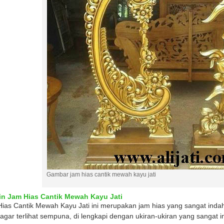
Gambar jam hias cantik mewah kayu jati
in Jam Hias Cantik Mewah Kayu Jati
ias Cantik Mewah Kayu Jati ini merupakan jam hias yang sangat indah
agar terlihat sempuna, di lengkapi dengan ukiran-ukiran yang sangat 