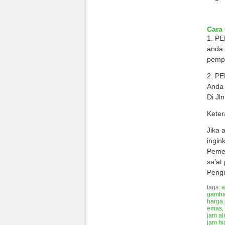
Cara
1. P
anda 
pempr
2. P
Anda 
Di Jl
Keter
Jika 
ingin
Pemes
sa’at
Pengi
tags:
a
gambar
harga 
emas
,
jam al
jam hi