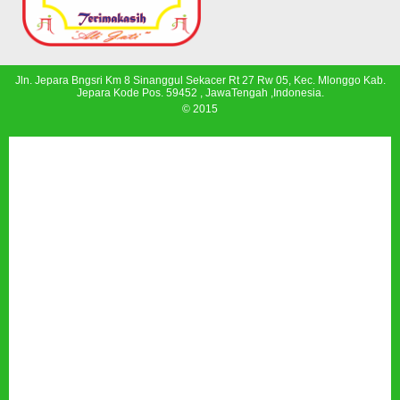
Jln. Jepara Bngsri Km 8 Sinanggul Sekacer Rt 27 Rw 05, Kec. Mlonggo Kab.
Jepara Kode Pos. 59452 , JawaTengah ,Indonesia.
© 2015