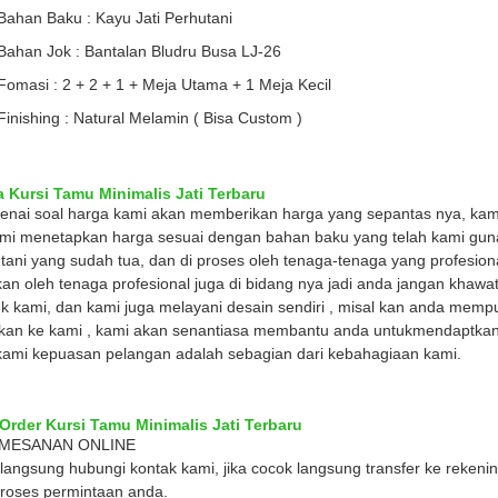
Bahan Baku : Kayu Jati Perhutani
Bahan Jok : Bantalan Bludru Busa LJ-26
Fomasi : 2 + 2 + 1 + Meja Utama + 1 Meja Kecil
Finishing : Natural Melamin ( Bisa Custom )
 Kursi Tamu Minimalis Jati Terbaru
nai soal harga kami akan memberikan harga yang sepantas nya, kami
mi menetapkan harga sesuai dengan bahan baku yang telah kami gun
tani yang sudah tua, dan di proses oleh tenaga-tenaga yang profesional 
kan oleh tenaga profesional juga di bidang nya jadi anda jangan khawa
k kami, dan kami juga melayani desain sendiri , misal kan anda mempu
 kan ke kami , kami akan senantiasa membantu anda untukmendaptkan
kami kepuasan pelangan adalah sebagian dari kebahagiaan kami.
Order Kursi Tamu Minimalis Jati Terbaru
EMESANAN ONLINE
langsung hubungi kontak kami, jika cocok langsung transfer ke reken
oses permintaan anda.