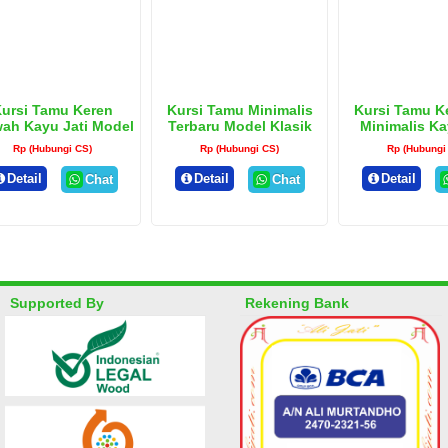
ursi Tamu Keren
Kursi Tamu Minimalis
Kursi Tamu Ke
ah Kayu Jati Model
Terbaru Model Klasik
Minimalis Ka
Belanda
Moder
Rp (Hubungi CS)
Rp (Hubungi CS)
Rp (Hubungi
Detail
Detail
Detail
Chat
Chat
Supported By
Rekening Bank