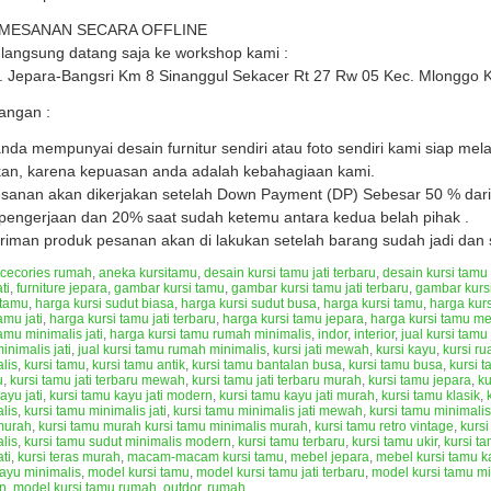
EMESANAN SECARA OFFLINE
langsung datang saja ke workshop kami :
n. Jepara-Bangsri Km 8 Sinanggul Sekacer Rt 27 Rw 05 Kec. Mlonggo 
angan :
anda mempunyai desain furnitur sendiri atau foto sendiri kami siap me
kan, karena kepuasan anda adalah kebahagiaan kami.
anan akan dikerjakan setelah Down Payment (DP) Sebesar 50 % dari 
 pengerjaan dan 20% saat sudah ketemu antara kedua belah pihak .
riman produk pesanan akan di lakukan setelah barang sudah jadi dan s
cecories rumah
,
aneka kursitamu
,
desain kursi tamu jati terbaru
,
desain kursi tamu 
ti
,
furniture jepara
,
gambar kursi tamu
,
gambar kursi tamu jati terbaru
,
gambar kursi
 tamu
,
harga kursi sudut biasa
,
harga kursi sudut busa
,
harga kursi tamu
,
harga kur
amu jati
,
harga kursi tamu jati terbaru
,
harga kursi tamu jepara
,
harga kursi tamu m
tamu minimalis jati
,
harga kursi tamu rumah minimalis
,
indor
,
interior
,
jual kursi tamu 
inimalis jati
,
jual kursi tamu rumah minimalis
,
kursi jati mewah
,
kursi kayu
,
kursi r
lis
,
kursi tamu
,
kursi tamu antik
,
kursi tamu bantalan busa
,
kursi tamu busa
,
kursi t
u
,
kursi tamu jati terbaru mewah
,
kursi tamu jati terbaru murah
,
kursi tamu jepara
,
ku
ayu jati
,
kursi tamu kayu jati modern
,
kursi tamu kayu jati murah
,
kursi tamu klasik
,
lis
,
kursi tamu minimalis jati
,
kursi tamu minimalis jati mewah
,
kursi tamu minimalis
murah
,
kursi tamu murah kursi tamu minimalis murah
,
kursi tamu retro vintage
,
kurs
lis
,
kursi tamu sudut minimalis modern
,
kursi tamu terbaru
,
kursi tamu ukir
,
kursi t
ati
,
kursi teras murah
,
macam-macam kursi tamu
,
mebel jepara
,
mebel kursi tamu ka
kayu minimalis
,
model kursi tamu
,
model kursi tamu jati terbaru
,
model kursi tamu min
n
,
model kursi tamu rumah
,
outdor
,
rumah