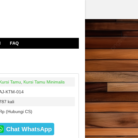
N
FAQ
Kursi Tamu
,
Kursi Tamu Minimalis
AJ-KTM-014
787 kali
Rp (Hubungi CS)
Chat WhatsApp