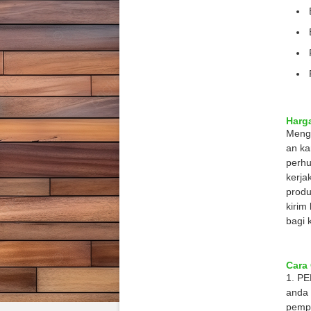
Harga
Menge
an ka
perhu
kerja
produ
kirim
bagi 
Cara 
1. P
anda 
pempr