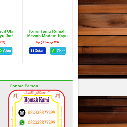
cil Ukir
Kursi Tamu Rumah
yu Jati
Mewah Modern Kayu
n
Jati Klasik
 CS)
Rp (Hubungi CS)
Detail
Chat
Chat
Contac Person