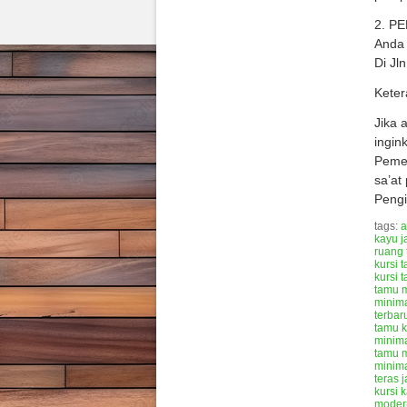
2. P
Anda 
Di Jl
Keter
Jika 
ingin
Pemes
sa’at
Pengi
tags:
a
kayu ja
ruang
kursi t
kursi 
tamu m
minima
terbar
tamu k
minima
tamu 
minima
teras j
kursi 
moder