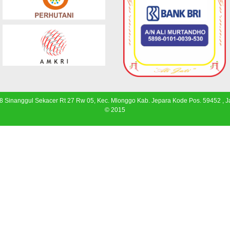
 8 Sinanggul Sekacer Rt 27 Rw 05, Kec. Mlonggo Kab. Jepara Kode Pos. 59452 , 
© 2015