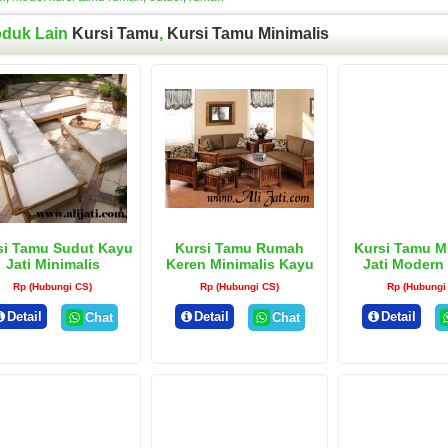
oduk Lain
Kursi Tamu
,
Kursi Tamu Minimalis
si Tamu Sudut Kayu
Kursi Tamu Rumah
Kursi Tamu M
Jati Minimalis
Keren Minimalis Kayu
Jati Modern
Jati
Terbar
Rp (Hubungi CS)
Rp (Hubungi CS)
Rp (Hubungi
Detail
Detail
Detail
Chat
Chat