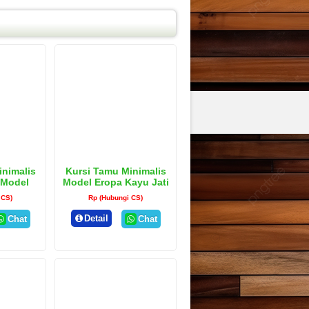
inimalis
Kursi Tamu Minimalis
 Model
Model Eropa Kayu Jati
u
Klasik
 CS)
Rp (Hubungi CS)
Detail
Chat
Chat