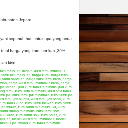
Kabupaten Jepara.
layani sepenuh hati untuk apa yang anda
total harga yang kami berikan ,30%
iap kirim.
minimalis jati
,
desain kursi tamu minimalis
 tamu minimalis jati
,
harga kursi
,
harga kursi
si tamu bantalan
,
harga kursi tamu busa
,
harga
ewah
,
harga kursi tamu minimalis busa
,
harga
jati terbaru
,
jual kursi tamu minimalis
,
jual kursi
uang tamu
,
kursi sofa minimalis
,
kursi sofa tamu
amu jati
,
kursi tamu jati minimalis
,
kursi tamu jati
rsi tamu jok bludru
,
kursi tamu jok oscar
,
kursi
kursi tamu kuno
,
kursi tamu mewah
,
kursi tamu
 jati murah
,
kursi tamu minimalis ukir
,
kursi
i tamu rumah minimalis
,
kursi tamu sofa
amu ukiran
,
kursi tamu unik
,
kursi teras
,
kursi
yu jati
,
mebel kursi tamu minimalis
,
model
imalis jati
,
model kursi tamu minimalis