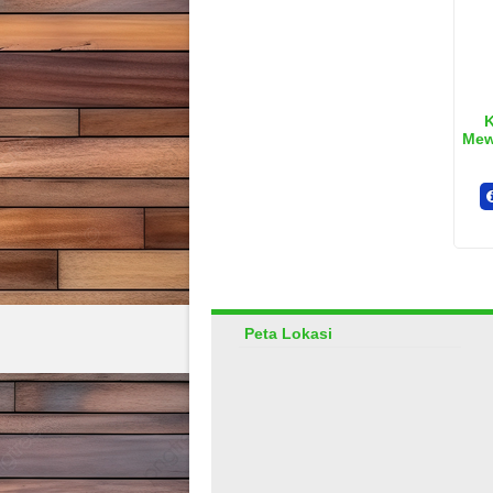
K
Mew
Peta Lokasi