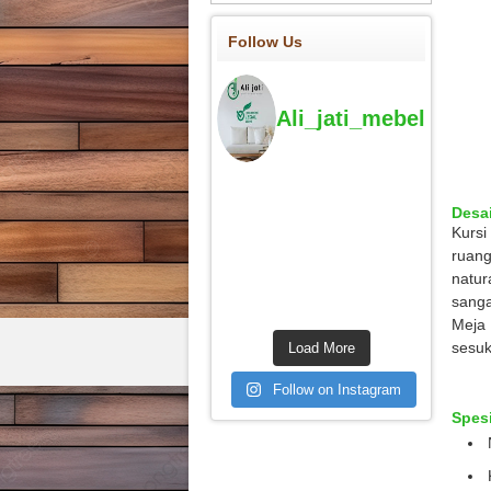
Follow Us
Ali_jati_mebel
Desai
Kursi
ruang
natur
sanga
Meja 
sesuk
Load More
Follow on Instagram
Spesi