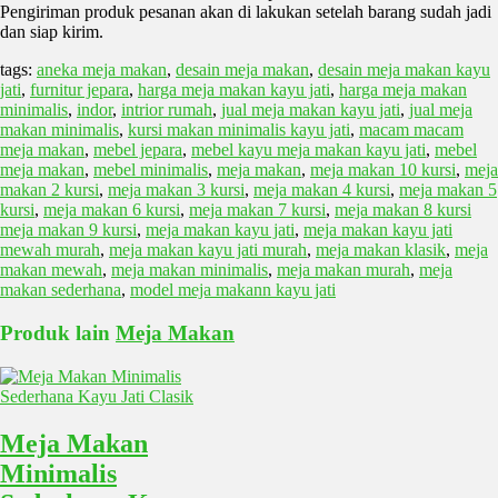
Pengiriman produk pesanan akan di lakukan setelah barang sudah jadi
dan siap kirim.
tags:
aneka meja makan
,
desain meja makan
,
desain meja makan kayu
jati
,
furnitur jepara
,
harga meja makan kayu jati
,
harga meja makan
minimalis
,
indor
,
intrior rumah
,
jual meja makan kayu jati
,
jual meja
makan minimalis
,
kursi makan minimalis kayu jati
,
macam macam
meja makan
,
mebel jepara
,
mebel kayu meja makan kayu jati
,
mebel
meja makan
,
mebel minimalis
,
meja makan
,
meja makan 10 kursi
,
meja
makan 2 kursi
,
meja makan 3 kursi
,
meja makan 4 kursi
,
meja makan 5
kursi
,
meja makan 6 kursi
,
meja makan 7 kursi
,
meja makan 8 kursi
meja makan 9 kursi
,
meja makan kayu jati
,
meja makan kayu jati
mewah murah
,
meja makan kayu jati murah
,
meja makan klasik
,
meja
makan mewah
,
meja makan minimalis
,
meja makan murah
,
meja
makan sederhana
,
model meja makann kayu jati
Produk lain
Meja Makan
Meja Makan
Minimalis