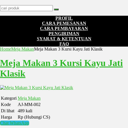
PROFIL
CARA PEMESANAN
CARA PEMBAYARAN
PENGIRIMAN
SYARAT & KETENTUAN
FAQ
Home
Meja Makan
Meja Makan 3 Kursi Kayu Jati Klasik
Meja Makan 3 Kursi Kayu Jati
Klasik
Kategori
Meja Makan
Kode
AJ-MM-002
Di lihat
489 kali
Harga
Rp (Hubungi CS)
Chat WhatsApp