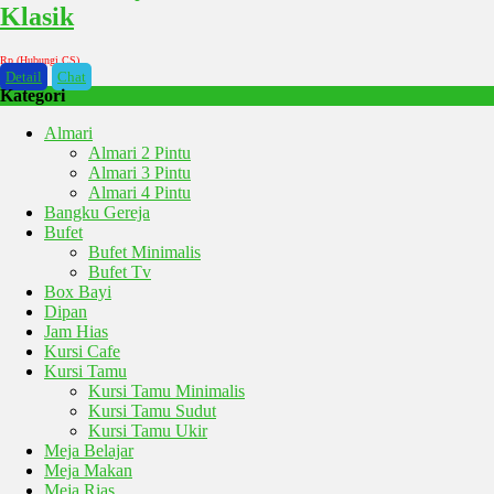
Klasik
Rp (Hubungi CS)
Detail
Chat
Kategori
Almari
Almari 2 Pintu
Almari 3 Pintu
Almari 4 Pintu
Bangku Gereja
Bufet
Bufet Minimalis
Bufet Tv
Box Bayi
Dipan
Jam Hias
Kursi Cafe
Kursi Tamu
Kursi Tamu Minimalis
Kursi Tamu Sudut
Kursi Tamu Ukir
Meja Belajar
Meja Makan
Meja Rias