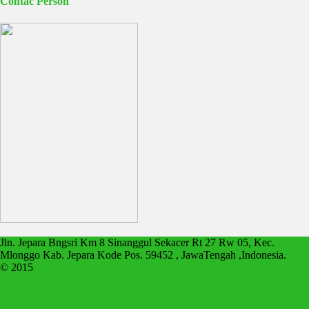
Contac Person
Jln. Jepara Bngsri Km 8 Sinanggul Sekacer Rt 27 Rw 05, Kec.
Mlonggo Kab. Jepara Kode Pos. 59452 , JawaTengah ,Indonesia.
© 2015