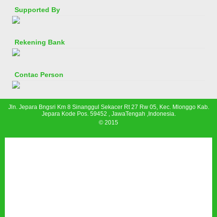
Supported By
Rekening Bank
Contac Person
Jln. Jepara Bngsri Km 8 Sinanggul Sekacer Rt 27 Rw 05, Kec. Mlonggo Kab.
Jepara Kode Pos. 59452 , JawaTengah ,Indonesia.
© 2015