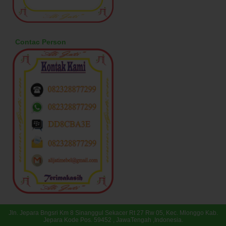
Contac Person
Jln. Jepara Bngsri Km 8 Sinanggul Sekacer Rt 27 Rw 05, Kec. Mlonggo Kab.
Jepara Kode Pos. 59452 , JawaTengah ,Indonesia.