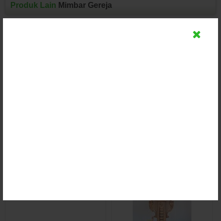
Produk Lain
Mimbar Gereja
Podium Gereja Protestan
Podium Gereja Protestan
Minimalis Terbaru
Kayu Jati
Rp (Hubungi CS)
Rp (Hubungi CS)
Detail
Detail
Chat
Chat