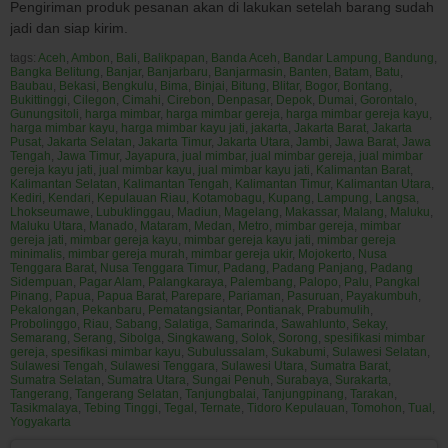
Pengiriman produk pesanan akan di lakukan setelah barang sudah
jadi dan siap kirim.
tags:
Aceh
,
Ambon
,
Bali
,
Balikpapan
,
Banda Aceh
,
Bandar Lampung
,
Bandung
,
Bangka Belitung
,
Banjar
,
Banjarbaru
,
Banjarmasin
,
Banten
,
Batam
,
Batu
,
Baubau
,
Bekasi
,
Bengkulu
,
Bima
,
Binjai
,
Bitung
,
Blitar
,
Bogor
,
Bontang
,
Bukittinggi
,
Cilegon
,
Cimahi
,
Cirebon
,
Denpasar
,
Depok
,
Dumai
,
Gorontalo
,
Gunungsitoli
,
harga mimbar
,
harga mimbar gereja
,
harga mimbar gereja kayu
,
harga mimbar kayu
,
harga mimbar kayu jati
,
jakarta
,
Jakarta Barat
,
Jakarta
Pusat
,
Jakarta Selatan
,
Jakarta Timur
,
Jakarta Utara
,
Jambi
,
Jawa Barat
,
Jawa
Tengah
,
Jawa Timur
,
Jayapura
,
jual mimbar
,
jual mimbar gereja
,
jual mimbar
gereja kayu jati
,
jual mimbar kayu
,
jual mimbar kayu jati
,
Kalimantan Barat
,
Kalimantan Selatan
,
Kalimantan Tengah
,
Kalimantan Timur
,
Kalimantan Utara
,
Kediri
,
Kendari
,
Kepulauan Riau
,
Kotamobagu
,
Kupang
,
Lampung
,
Langsa
,
Lhokseumawe
,
Lubuklinggau
,
Madiun
,
Magelang
,
Makassar
,
Malang
,
Maluku
,
Maluku Utara
,
Manado
,
Mataram
,
Medan
,
Metro
,
mimbar gereja
,
mimbar
gereja jati
,
mimbar gereja kayu
,
mimbar gereja kayu jati
,
mimbar gereja
minimalis
,
mimbar gereja murah
,
mimbar gereja ukir
,
Mojokerto
,
Nusa
Tenggara Barat
,
Nusa Tenggara Timur
,
Padang
,
Padang Panjang
,
Padang
Sidempuan
,
Pagar Alam
,
Palangkaraya
,
Palembang
,
Palopo
,
Palu
,
Pangkal
Pinang
,
Papua
,
Papua Barat
,
Parepare
,
Pariaman
,
Pasuruan
,
Payakumbuh
,
Pekalongan
,
Pekanbaru
,
Pematangsiantar
,
Pontianak
,
Prabumulih
,
Probolinggo
,
Riau
,
Sabang
,
Salatiga
,
Samarinda
,
Sawahlunto
,
Sekay
,
Semarang
,
Serang
,
Sibolga
,
Singkawang
,
Solok
,
Sorong
,
spesifikasi mimbar
gereja
,
spesifikasi mimbar kayu
,
Subulussalam
,
Sukabumi
,
Sulawesi Selatan
,
Sulawesi Tengah
,
Sulawesi Tenggara
,
Sulawesi Utara
,
Sumatra Barat
,
Sumatra Selatan
,
Sumatra Utara
,
Sungai Penuh
,
Surabaya
,
Surakarta
,
Tangerang
,
Tangerang Selatan
,
Tanjungbalai
,
Tanjungpinang
,
Tarakan
,
Tasikmalaya
,
Tebing Tinggi
,
Tegal
,
Ternate
,
Tidoro Kepulauan
,
Tomohon
,
Tual
,
Yogyakarta