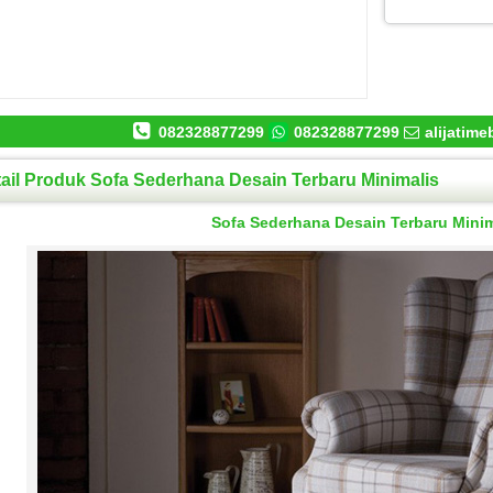
082328877299
082328877299
alijatim
ail Produk Sofa Sederhana Desain Terbaru Minimalis
Sofa Sederhana Desain Terbaru Minim