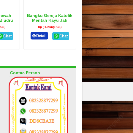
Mewah
Bangku Gereja Katolik
 Bludru
Mentah Kayu Jati
Jepara
 CS)
Rp (Hubungi CS)
Detail
Chat
Chat
Contac Person