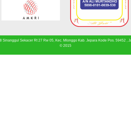
 8 Sinanggul Sekacer Rt 27 Rw 05, Kec. Mlonggo Kab. Jepara Kode Pos. 59452 , 
© 2015