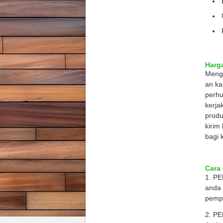
Harg
Menge
an ka
perhu
kerja
produ
kirim
bagi 
Cara
1. P
anda 
pempr
2. P