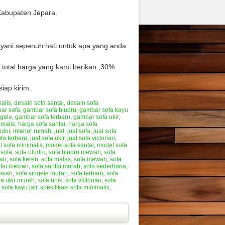
Kabupaten Jepara.
layani sepenuh hati untuk apa yang anda
total harga yang kami berikan ,30%
iap kirim.
alis
,
desain sofa santai
,
desain sofa
ar sofa
,
gambar sofa bludru
,
gambar sofa kayu
ngele
,
gambar sofa terbaru
,
gambar sofa ukir
,
imalis
,
harga sofa santai
,
harga sofa
ndor
,
interior rumah
,
jual
,
jual sofa
,
jual sofa
ofa terbaru
,
jual sofa ukir
,
jual sofa victorian
,
 sofa minimalis
,
model sofa santai
,
model sofa
,
sofa
,
sofa bludru
,
sofa bludru mewah
,
sofa
rah
,
sofa keren
,
sofa malas
,
sofa mewah
,
sofa
ntai mewah
,
sofa santai murah
,
sofa sederhana
,
mewah
,
sofa singele murah
,
sofa terbaru
,
sofa
fa ukir murah
,
sofa unik
,
sofa victorian
,
sofa
 sofa kayu jati
,
spesifikasi sofa minimalis
,