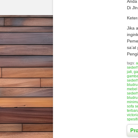
Anda 
Di Jl
Keter
Jika 
ingin
Pemes
sa’at
Pengi
tags:
a
seder
jati
,
ga
gambar
seder
bludru
mebel 
seder
bludr
minima
sofa 
terba
victor
spesif
Pr