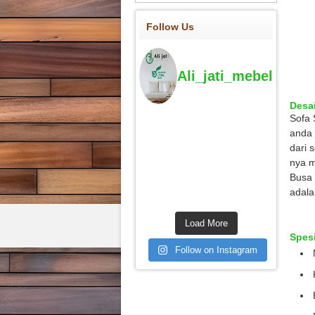
Follow Us
Ali_jati_mebel
Desa
Sofa 
anda 
dari 
nya m
Busa 
adala
Load More
Spesi
Follow on Instagram