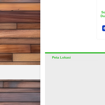
So
Du
Peta Lokasi