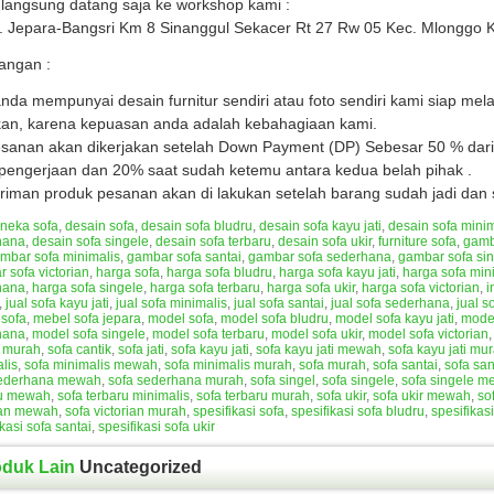
langsung datang saja ke workshop kami :
n. Jepara-Bangsri Km 8 Sinanggul Sekacer Rt 27 Rw 05 Kec. Mlonggo 
angan :
anda mempunyai desain furnitur sendiri atau foto sendiri kami siap me
kan, karena kepuasan anda adalah kebahagiaan kami.
anan akan dikerjakan setelah Down Payment (DP) Sebesar 50 % dari 
 pengerjaan dan 20% saat sudah ketemu antara kedua belah pihak .
riman produk pesanan akan di lakukan setelah barang sudah jadi dan s
neka sofa
,
desain sofa
,
desain sofa bludru
,
desain sofa kayu jati
,
desain sofa minim
hana
,
desain sofa singele
,
desain sofa terbaru
,
desain sofa ukir
,
furniture sofa
,
gamb
mbar sofa minimalis
,
gambar sofa santai
,
gambar sofa sederhana
,
gambar sofa si
 sofa victorian
,
harga sofa
,
harga sofa bludru
,
harga sofa kayu jati
,
harga sofa min
hana
,
harga sofa singele
,
harga sofa terbaru
,
harga sofa ukir
,
harga sofa victorian
,
i
,
jual sofa kayu jati
,
jual sofa minimalis
,
jual sofa santai
,
jual sofa sederhana
,
jual s
sofa
,
mebel sofa jepara
,
model sofa
,
model sofa bludru
,
model sofa kayu jati
,
model
hana
,
model sofa singele
,
model sofa terbaru
,
model sofa ukir
,
model sofa victorian
u murah
,
sofa cantik
,
sofa jati
,
sofa kayu jati
,
sofa kayu jati mewah
,
sofa kayu jati mu
lis
,
sofa minimalis mewah
,
sofa minimalis murah
,
sofa murah
,
sofa santai
,
sofa sa
sederhana mewah
,
sofa sederhana murah
,
sofa singel
,
sofa singele
,
sofa singele 
ru mewah
,
sofa terbaru minimalis
,
sofa terbaru murah
,
sofa ukir
,
sofa ukir mewah
,
so
ian mewah
,
sofa victorian murah
,
spesifikasi sofa
,
spesifikasi sofa bludru
,
spesifikasi
ikasi sofa santai
,
spesifikasi sofa ukir
oduk Lain
Uncategorized