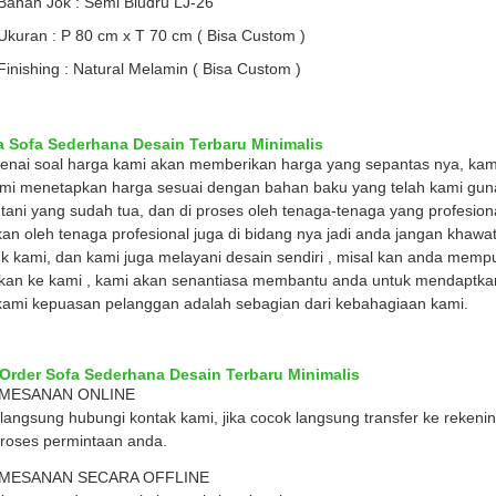
Bahan Jok : Semi Bludru LJ-26
Ukuran : P 80 cm x T 70 cm ( Bisa Custom )
Finishing : Natural Melamin ( Bisa Custom )
a Sofa Sederhana Desain Terbaru Minimalis
nai soal harga kami akan memberikan harga yang sepantas nya, kami
mi menetapkan harga sesuai dengan bahan baku yang telah kami gun
tani yang sudah tua, dan di proses oleh tenaga-tenaga yang profesional 
kan oleh tenaga profesional juga di bidang nya jadi anda jangan khawa
k kami, dan kami juga melayani desain sendiri , misal kan anda mempu
 kan ke kami , kami akan senantiasa membantu anda untuk mendaptka
kami kepuasan pelanggan adalah sebagian dari kebahagiaan kami.
 Order Sofa Sederhana Desain Terbaru Minimalis
EMESANAN ONLINE
langsung hubungi kontak kami, jika cocok langsung transfer ke reken
oses permintaan anda.
EMESANAN SECARA OFFLINE