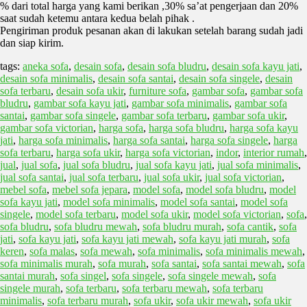
% dari total harga yang kami berikan ,30% sa’at pengerjaan dan 20%
saat sudah ketemu antara kedua belah pihak .
Pengiriman produk pesanan akan di lakukan setelah barang sudah jadi
dan siap kirim.
tags:
aneka sofa
,
desain sofa
,
desain sofa bludru
,
desain sofa kayu jati
,
desain sofa minimalis
,
desain sofa santai
,
desain sofa singele
,
desain
sofa terbaru
,
desain sofa ukir
,
furniture sofa
,
gambar sofa
,
gambar sofa
bludru
,
gambar sofa kayu jati
,
gambar sofa minimalis
,
gambar sofa
santai
,
gambar sofa singele
,
gambar sofa terbaru
,
gambar sofa ukir
,
gambar sofa victorian
,
harga sofa
,
harga sofa bludru
,
harga sofa kayu
jati
,
harga sofa minimalis
,
harga sofa santai
,
harga sofa singele
,
harga
sofa terbaru
,
harga sofa ukir
,
harga sofa victorian
,
indor
,
interior rumah
,
jual
,
jual sofa
,
jual sofa bludru
,
jual sofa kayu jati
,
jual sofa minimalis
,
jual sofa santai
,
jual sofa terbaru
,
jual sofa ukir
,
jual sofa victorian
,
mebel sofa
,
mebel sofa jepara
,
model sofa
,
model sofa bludru
,
model
sofa kayu jati
,
model sofa minimalis
,
model sofa santai
,
model sofa
singele
,
model sofa terbaru
,
model sofa ukir
,
model sofa victorian
,
sofa
,
sofa bludru
,
sofa bludru mewah
,
sofa bludru murah
,
sofa cantik
,
sofa
jati
,
sofa kayu jati
,
sofa kayu jati mewah
,
sofa kayu jati murah
,
sofa
keren
,
sofa malas
,
sofa mewah
,
sofa minimalis
,
sofa minimalis mewah
,
sofa minimalis murah
,
sofa murah
,
sofa santai
,
sofa santai mewah
,
sofa
santai murah
,
sofa singel
,
sofa singele
,
sofa singele mewah
,
sofa
singele murah
,
sofa terbaru
,
sofa terbaru mewah
,
sofa terbaru
minimalis
,
sofa terbaru murah
,
sofa ukir
,
sofa ukir mewah
,
sofa ukir