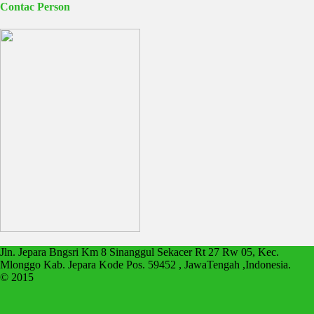
Contac Person
Jln. Jepara Bngsri Km 8 Sinanggul Sekacer Rt 27 Rw 05, Kec.
Mlonggo Kab. Jepara Kode Pos. 59452 , JawaTengah ,Indonesia.
© 2015