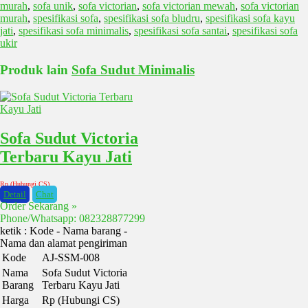
murah
,
sofa unik
,
sofa victorian
,
sofa victorian mewah
,
sofa victorian
murah
,
spesifikasi sofa
,
spesifikasi sofa bludru
,
spesifikasi sofa kayu
jati
,
spesifikasi sofa minimalis
,
spesifikasi sofa santai
,
spesifikasi sofa
ukir
Produk lain
Sofa Sudut Minimalis
Sofa Sudut Victoria
Terbaru Kayu Jati
Rp (Hubungi CS)
Detail
Chat
Order Sekarang »
Phone/Whatsapp: 082328877299
ketik : Kode - Nama barang -
Nama dan alamat pengiriman
Kode
AJ-SSM-008
Nama
Sofa Sudut Victoria
Barang
Terbaru Kayu Jati
Harga
Rp (Hubungi CS)