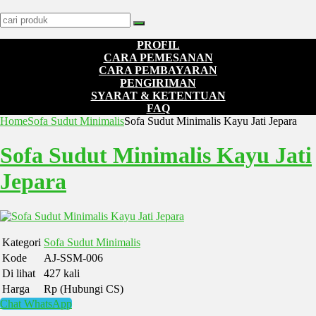
PROFIL
CARA PEMESANAN
CARA PEMBAYARAN
PENGIRIMAN
SYARAT & KETENTUAN
FAQ
Home
Sofa Sudut Minimalis
Sofa Sudut Minimalis Kayu Jati Jepara
Sofa Sudut Minimalis Kayu Jati
Jepara
Kategori
Sofa Sudut Minimalis
Kode
AJ-SSM-006
Di lihat
427 kali
Harga
Rp (Hubungi CS)
Chat WhatsApp