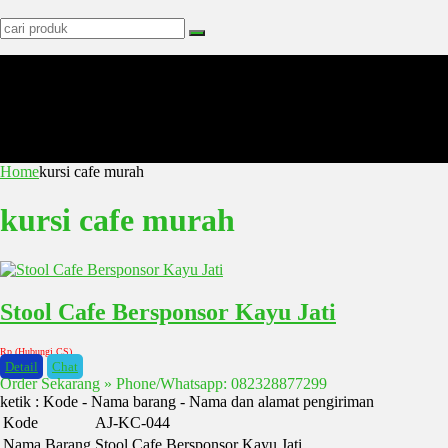
Home
kursi cafe murah
kursi cafe murah
Stool Cafe Bersponsor Kayu Jati
Rp (Hubungi CS)
Detail
Chat
Order Sekarang » Phone/Whatsapp: 082328877299
ketik : Kode - Nama barang - Nama dan alamat pengiriman
Kode
AJ-KC-044
Nama Barang
Stool Cafe Bersponsor Kayu Jati