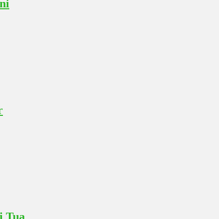
ni
r
i Tua