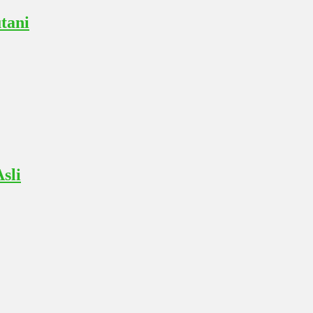
tani
sli