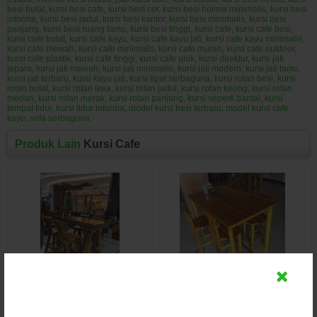
besi bulat
,
kursi besi cafe
,
kursi besi cor
,
kursi besi hollow minimalis
,
kursi besi
informa
,
kursi besi jadul
,
kursi besi kantor
,
kursi besi minimalis
,
kursi besi
panjang
,
kursi besi ruang tamu
,
kursi besi tinggi
,
kursi cafe
,
kursi cafe besi
,
kursi cafe bulat
,
kursi cafe kayu
,
kursi cafe kayu jati
,
kursi cafe kayu minimalis
,
kursi cafe mewah
,
kursi cafe minimalis
,
kursi cafe murah
,
kursi cafe outdoor
,
kursi cafe plastik
,
kursi cafe tinggi
,
kursi cafe unik
,
kursi direktur
,
kursi jati
jepara
,
kursi jati mewah
,
kursi jati minimalis
,
kursi jati modern
,
kursi jati tamu
,
kursi jati terbaru
,
kursi kayu jati
,
kursi lipat serbaguna
,
kursi rotan besi
,
kursi
rotan bulat
,
kursi rotan ikea
,
kursi rotan jadul
,
kursi rotan keong
,
kursi rotan
medan
,
kursi rotan merak
,
kursi rotan panjang
,
kursi seperti bantal
,
kursi
tempat tidur
,
kursi tidur informa
,
model kursi besi terbaru
,
model kursi cafe
kayu
,
sofa serbaguna
Produk Lain
Kursi Cafe
Kursi Cafe Bar Terbaru Kayu
Set Kursi Cafe Bersponsor
Jati Perhutani
Kayu Jati Minimalis