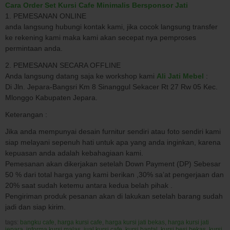
Cara Order Set Kursi Cafe Minimalis Bersponsor Jati
1. PEMESANAN ONLINE
anda langsung hubungi kontak kami, jika cocok langsung transfer
ke rekening kami maka kami akan secepat nya pemproses
permintaan anda.
2. PEMESANAN SECARA OFFLINE
Anda langsung datang saja ke workshop kami
Ali Jati Mebel
:
Di Jln. Jepara-Bangsri Km 8 Sinanggul Sekacer Rt 27 Rw 05 Kec.
Mlonggo Kabupaten Jepara.
Keterangan :
Jika anda mempunyai desain furnitur sendiri atau foto sendiri kami
siap melayani sepenuh hati untuk apa yang anda inginkan, karena
kepuasan anda adalah kebahagiaan kami.
Pemesanan akan dikerjakan setelah Down Payment (DP) Sebesar
50 % dari total harga yang kami berikan ,30% sa’at pengerjaan dan
20% saat sudah ketemu antara kedua belah pihak .
Pengiriman produk pesanan akan di lakukan setelah barang sudah
jadi dan siap kirim.
tags:
bangku cafe
,
harga kursi cafe
,
harga kursi jati bekas
,
harga kursi jati
jepara
,
informa kursi malas
,
jual kursi cafe
,
kursi bantal
,
kursi besi bekas
,
kursi