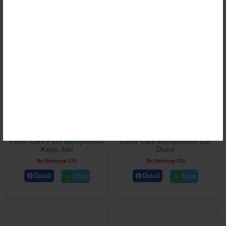
Rp (Hubungi CS)
Rp (Hubungi CS)
Detail
Detail
Chat
Chat
Kursi Cafe Fani Bersponsor
Kursi Cafe Bersponsor Cat
Kayu Jati
Duco
Rp (Hubungi CS)
Rp (Hubungi CS)
Detail
Detail
Chat
Chat