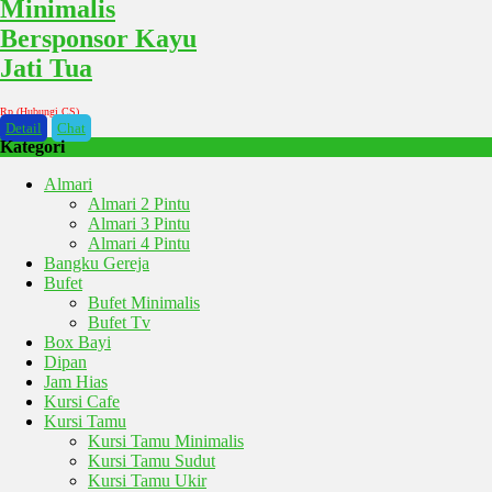
Minimalis
Bersponsor Kayu
Jati Tua
Rp (Hubungi CS)
Detail
Chat
Kategori
Almari
Almari 2 Pintu
Almari 3 Pintu
Almari 4 Pintu
Bangku Gereja
Bufet
Bufet Minimalis
Bufet Tv
Box Bayi
Dipan
Jam Hias
Kursi Cafe
Kursi Tamu
Kursi Tamu Minimalis
Kursi Tamu Sudut
Kursi Tamu Ukir