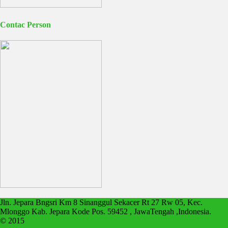
Contac Person
Jln. Jepara Bngsri Km 8 Sinanggul Sekacer Rt 27 Rw 05, Kec.
Mlonggo Kab. Jepara Kode Pos. 59452 , JawaTengah ,Indonesia.
© 2015