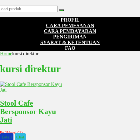
PROFIL
CARA PEMESANAN
CARA PEMBAYARAN
PENGIRIMAN
SYARAT & KETENTUAN
FAQ
Home
kursi direktur
kursi direktur
Stool Cafe
Bersponsor Kayu
Jati
Rp (Hubungi CS)
Detail
Chat