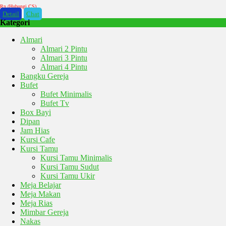
Rp (Hubungi CS)
Detail
Chat
Kategori
Almari
Almari 2 Pintu
Almari 3 Pintu
Almari 4 Pintu
Bangku Gereja
Bufet
Bufet Minimalis
Bufet Tv
Box Bayi
Dipan
Jam Hias
Kursi Cafe
Kursi Tamu
Kursi Tamu Minimalis
Kursi Tamu Sudut
Kursi Tamu Ukir
Meja Belajar
Meja Makan
Meja Rias
Mimbar Gereja
Nakas