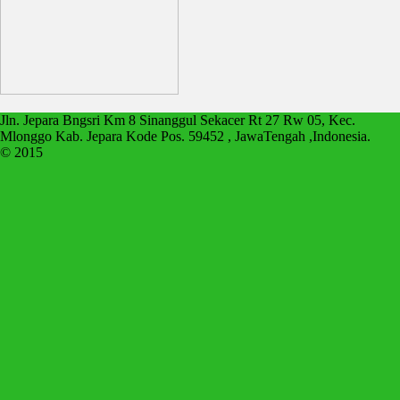
Jln. Jepara Bngsri Km 8 Sinanggul Sekacer Rt 27 Rw 05, Kec.
Mlonggo Kab. Jepara Kode Pos. 59452 , JawaTengah ,Indonesia.
© 2015