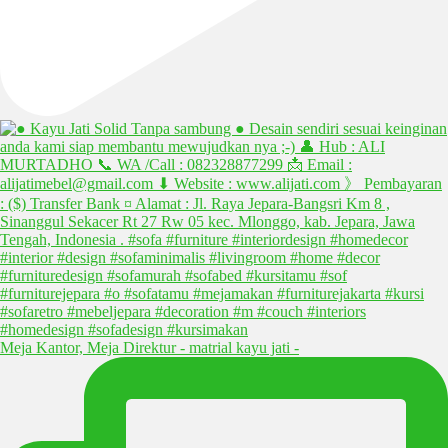
Meja Kantor, Meja Direktur - matrial kayu jati -