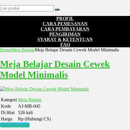
PROFIL
CARA PEMESANAN
CARA PEMBAYARAN
PENGIRIMAN
SYARAT & KETENTUAN
FAQ
Home
Meja Belajar
Meja Belajar Desain Cewek Model Minimalis
Meja Belajar Desain Cewek
Model Minimalis
Kategori
Meja Belajar
Kode
AJ-MB-045
Di lihat
526 kali
Harga
Rp (Hubungi CS)
Chat WhatsApp