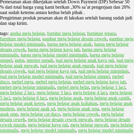
Pemesanan akan dikerjakan setelah Down Payment (DP) Sebesar 50
% dari total harga yang kami berikan ,30% sa’at pengerjaan dan 20%
saat sudah ketemu antara kedua belah pihak .
Pengiriman produk pesanan akan di lakukan setelah barang sudah jadi
dan siap kirim.
tags:
aneka meja belajar
,
furnitur meja belajar
,
furniture jepara
,
furniture meja belajar
,
gambar meja belajar desain cewek
,
gambar meja
belajar model minimalis
,
harga meja belajar anak
,
harga meja belajar
desain cewek
,
harga meja belajar kayu jati
,
harga meja belajar
minimalis
,
harga meja belajar model minimalis
,
harga meja belajar
simpel
,
indor
,
interior rumah
,
jual meja belajar anak kayu jati
,
jual meja
belajar anak mewah
,
jual meja belajar anak murah
,
jual meja belajar
desain cewek
,
jual meja belajar kayu jati
,
jual meja belajar minimlais
,
jual meja belajar model minimalis
,
jual meja belajar simpel
,
mebel
duco
,
mebel meja
,
mebel meja belajar
,
mebel meja belajar kayu jati
,
mebel meja belajar minimalis
,
mebel meja belar
,
meja belajar 1 laci
,
meja belajar 2 laci
,
meja belajar 3 laci
,
meja belajar 4 laci
,
meja belajar
5 laci
,
meja belajar 6 laci
,
meja belajar anak
,
meja belajar anak cantik
,
meja belajar anak keren
,
meja belajar anak kuliahan
,
meja belajar anak
modern
,
meja belajar anak sd
,
meja belajar anak sma
,
meja belajar
anak smp
,
meja belajar cat duco
,
meja belajar cewek
,
meja belajar
desain cewek
,
meja belajar desain cewek mewah
,
meja belajar desain
cewek murah
,
meja belajar kayu jati
,
meja belajar mewah
,
meja belajar
minimalis
,
meja belajar model minimalis
,
meja belajar model minimalis