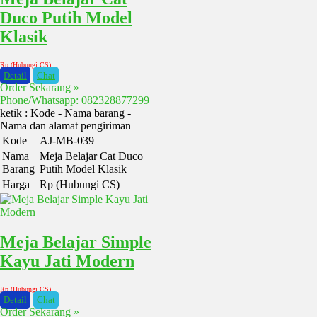
Duco Putih Model
Klasik
Rp (Hubungi CS)
Detail
Chat
Order Sekarang »
Phone/Whatsapp: 082328877299
ketik : Kode - Nama barang -
Nama dan alamat pengiriman
Kode
AJ-MB-039
Nama
Meja Belajar Cat Duco
Barang
Putih Model Klasik
Harga
Rp (Hubungi CS)
Meja Belajar Simple
Kayu Jati Modern
Rp (Hubungi CS)
Detail
Chat
Order Sekarang »