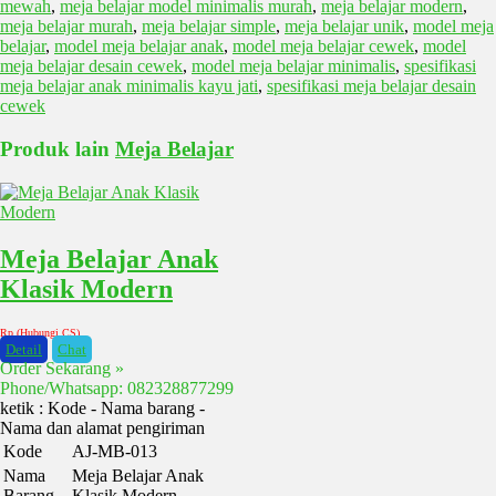
mewah
,
meja belajar model minimalis murah
,
meja belajar modern
,
meja belajar murah
,
meja belajar simple
,
meja belajar unik
,
model meja
belajar
,
model meja belajar anak
,
model meja belajar cewek
,
model
meja belajar desain cewek
,
model meja belajar minimalis
,
spesifikasi
meja belajar anak minimalis kayu jati
,
spesifikasi meja belajar desain
cewek
Produk lain
Meja Belajar
Meja Belajar Anak
Klasik Modern
Rp (Hubungi CS)
Detail
Chat
Order Sekarang »
Phone/Whatsapp: 082328877299
ketik : Kode - Nama barang -
Nama dan alamat pengiriman
Kode
AJ-MB-013
Nama
Meja Belajar Anak
Barang
Klasik Modern