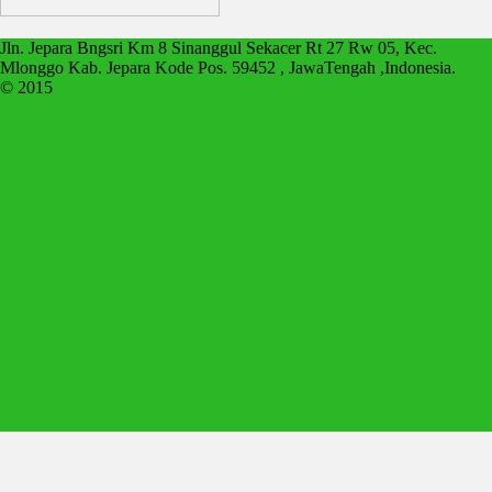
Jln. Jepara Bngsri Km 8 Sinanggul Sekacer Rt 27 Rw 05, Kec.
Mlonggo Kab. Jepara Kode Pos. 59452 , JawaTengah ,Indonesia.
© 2015