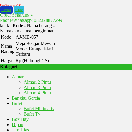
Rp (Hubungi CS)
Detail
Chat
Order Sekarang »
Phone/Whatsapp: 082328877299
ketik : Kode - Nama barang -
Nama dan alamat pengiriman
Kode
AJ-MB-057
Meja Belajar Mewah
Nama
Model Eroupa Klasik
Barang
Terbaru
Harga
Rp (Hubungi CS)
Kategori
Almari
Almari 2 Pintu
Almari 3 Pintu
Almari 4 Pintu
Bangku Gereja
Bufet
Bufet Minimalis
Bufet Tv
Box Bayi
Dipan
Jam Hias