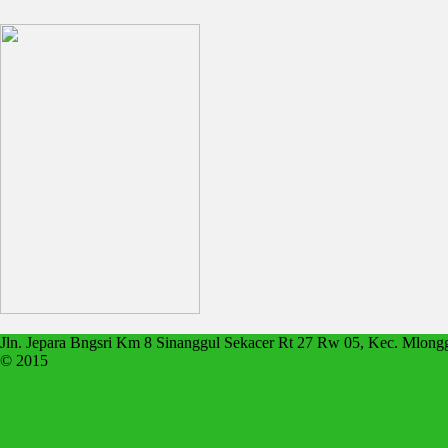
Jln. Jepara Bngsri Km 8 Sinanggul Sekacer Rt 27 Rw 05, Kec. Mlong
© 2015