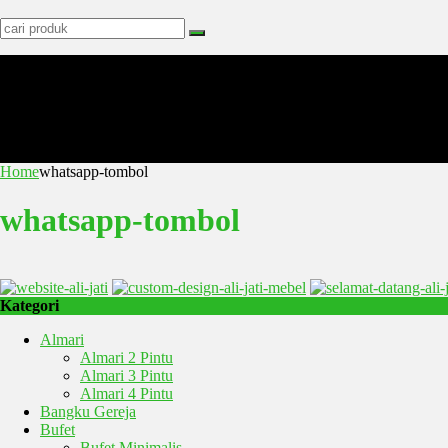
Home
whatsapp-tombol
whatsapp-tombol
Kategori
Almari
Almari 2 Pintu
Almari 3 Pintu
Almari 4 Pintu
Bangku Gereja
Bufet
Bufet Minimalis