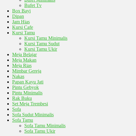
Bufet Tv
Box Bayi
Dipan
Jam Hias
Kursi Cafe
Kursi Tamu
Kursi Tamu Minimalis
Kursi Tamu Sudut
Kursi Tamu Ukir
Meja Belajar
Meja Makan
Meja Rias
Mimbar Gereja
Nakas
Papan Kayu Jati
Pintu Gebyok
Pintu Minimalis
Rak Buku
Set Meja Trembesi
Sofa
Sofa Sudut Minimalis
Sofa Tamu
Sofa Tamu Minimalis
Sofa Tamu Ukir