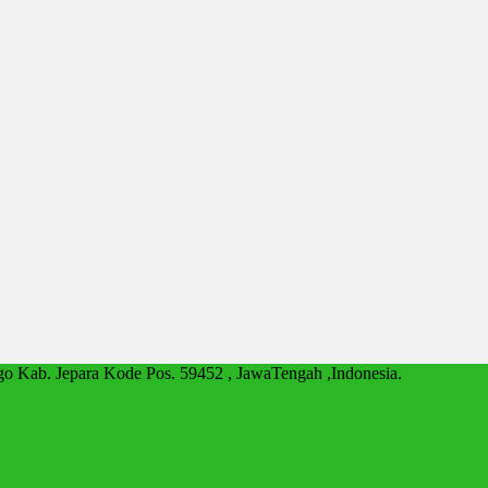
go Kab. Jepara Kode Pos. 59452 , JawaTengah ,Indonesia.